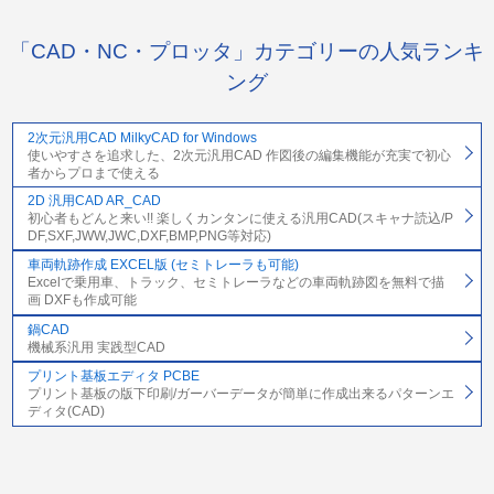
「CAD・NC・プロッタ」カテゴリーの人気ランキ
ング
2次元汎用CAD MilkyCAD for Windows
使いやすさを追求した、2次元汎用CAD 作図後の編集機能が充実で初心
者からプロまで使える
2D 汎用CAD AR_CAD
初心者もどんと来い!! 楽しくカンタンに使える汎用CAD(スキャナ読込/P
DF,SXF,JWW,JWC,DXF,BMP,PNG等対応)
車両軌跡作成 EXCEL版 (セミトレーラも可能)
Excelで乗用車、トラック、セミトレーラなどの車両軌跡図を無料で描
画 DXFも作成可能
鍋CAD
機械系汎用 実践型CAD
プリント基板エディタ PCBE
プリント基板の版下印刷/ガーバーデータが簡単に作成出来るパターンエ
ディタ(CAD)