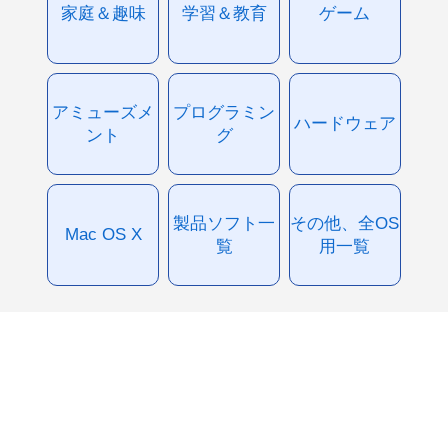
家庭＆趣味
学習＆教育
ゲーム
アミューズメ
プログラミン
ハードウェア
ント
グ
製品ソフト一
その他、全OS
Mac OS X
覧
用一覧