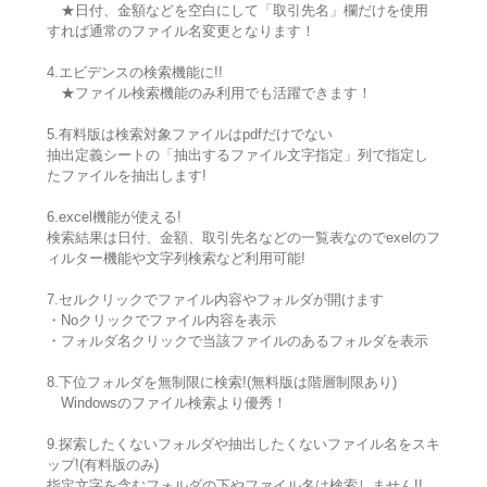
★日付、金額などを空白にして「取引先名」欄だけを使用
すれば通常のファイル名変更となります！
4.エビデンスの検索機能に!!
★ファイル検索機能のみ利用でも活躍できます！
5.有料版は検索対象ファイルはpdfだけでない
抽出定義シートの「抽出するファイル文字指定」列で指定し
たファイルを抽出します!
6.excel機能が使える!
検索結果は日付、金額、取引先名などの一覧表なのでexelのフ
ィルター機能や文字列検索など利用可能!
7.セルクリックでファイル内容やフォルダが開けます
・Noクリックでファイル内容を表示
・フォルダ名クリックで当該ファイルのあるフォルダを表示
8.下位フォルダを無制限に検索!(無料版は階層制限あり)
Windowsのファイル検索より優秀！
9.探索したくないフォルダや抽出したくないファイル名をスキ
ップ!(有料版のみ)
指定文字を含むフォルダの下やファイル名は検索しません!!