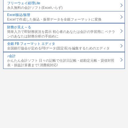
フリーウェイ経理Lite
永久無料の会計ソフト(Excelいらず)
Excel振込/振替
Excelで作成した振込・振替データを全銀フォーマットに変換
財務が見え～る
簡単入力で即財務状況を図示 初心者のあなたは会計の学習用に ベテラ
ンのあなたは財務分析の手始めに
全銀 FB フォーマット エディタ
全国銀行協会が定めるFBデータ(固定長)を編集するためのエディタ
♪会計
かんたん会計ソフト 日々の記帳で仕訳日記帳・総勘定元帳・貸借対照
表・損益計算書まで! 消費税対応!