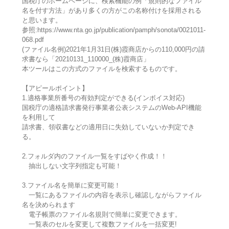
国税庁のホームページに、検索機能の例「規則的なファイル
名を付す方法」があり多くの方がこの名称付けを採用される
と思います。
参照:https://www.nta.go.jp/publication/pamph/sonota/0021011-
068.pdf
(ファイル名例)2021年1月31日(株)霞商店からの110,000円の請
求書なら「20210131_110000_(株)霞商店」
本ツールはこの方式のファイルを検索するものです。
【アピールポイント】
1.適格事業所番号の有効判定ができる(インボイス対応)
国税庁の適格請求書発行事業者公表システムのWeb-API機能
を利用して
請求書、領収書などの適用日に失効していないか判定でき
る。
2.フォルダ内のファイル一覧をすばやく作成！！
抽出しない文字列指定も可能！
3.ファイル名を簡単に変更可能！
一覧にあるファイルの内容を表示し確認しながらファイル
名を決められます
電子帳票のファイル名規則で簡単に変更できます。
一覧表のセルを変更して複数ファイルを一括変更!