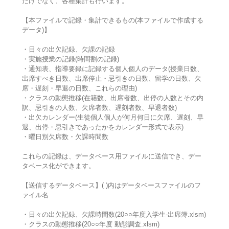
だけでなく、各種集計も行います。
【本ファイルで記録・集計できるもの(本ファイルで作成する
データ)】
・日々の出欠記録、欠課の記録
・実施授業の記録(時間割の記録)
・通知表、指導要録に記録する個人個人のデータ(授業日数、
出席すべき日数、出席停止・忌引きの日数、留学の日数、欠
席・遅刻・早退の日数、これらの理由)
・クラスの動態推移(在籍数、出席者数、出停の人数とその内
訳、忌引きの人数、欠席者数、遅刻者数、早退者数)
・出欠カレンダー(生徒個人個人が何月何日に欠席、遅刻、早
退、出停・忌引きであったかをカレンダー形式で表示)
・曜日別欠席数・欠課時間数
これらの記録は、データベース用ファイルに送信でき、デー
タベース化ができます。
【送信するデータベース】( )内はデータベースファイルのフ
ァイル名
・日々の出欠記録、欠課時間数(20○○年度入学生-出席簿.xlsm)
・クラスの動態推移(20○○年度 動態調査.xlsm)