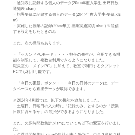
・通知表に記録する個人のデータ(20○○年度入学生-出席日数-
通知表.xlsm)
・指導要録に記録する個人のデータ(20○○年度入学生-要録.xls
m)
・実施した授業の記録(20○○年度 授業実施実績.xlsm) ※送信
する設定をしたときのみ
また、次の機能もあります。
・「セカンドPCモード」・・・担任の先生が、利用できる機
能を制限して、複数台利用できるようになりました。
職員室の「メインPC」に加えて、教室で利用するタブレット
PCでも利用可能です。
・「今日の更新」ボタン・・・今日の日付のデータは、デー
タベースから直接データが取得できます。
※2024年4月版では、以下の機能を追加しました。
・土曜日、日曜日の入力時に「記録のみ」とするのか「授業
日数に含めるか」の選択ができるようになりました。
また、欠課時間数集計.xlsmについても以下の変更を行いまし
た。
・欠課時間数集計.xlsmの集計が表４単位に、ウラ２単位２科