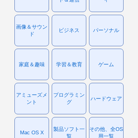
画像＆サウン
ビジネス
パーソナル
ド
家庭＆趣味
学習＆教育
ゲーム
アミューズメ
プログラミン
ハードウェア
ント
グ
製品ソフト一
その他、全OS
Mac OS X
覧
用一覧