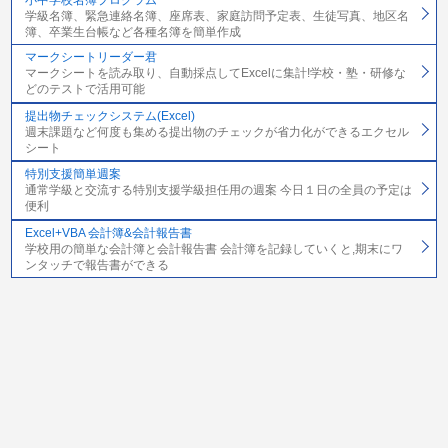
学級名簿、緊急連絡名簿、座席表、家庭訪問予定表、生徒写真、地区名
簿、卒業生台帳など各種名簿を簡単作成
マークシートリーダー君
マークシートを読み取り、自動採点してExcelに集計!学校・塾・研修な
どのテストで活用可能
提出物チェックシステム(Excel)
週末課題など何度も集める提出物のチェックが省力化ができるエクセル
シート
特別支援簡単週案
通常学級と交流する特別支援学級担任用の週案 今日１日の全員の予定は
便利
Excel+VBA 会計簿&会計報告書
学校用の簡単な会計簿と会計報告書 会計簿を記録していくと,期末にワ
ンタッチで報告書ができる