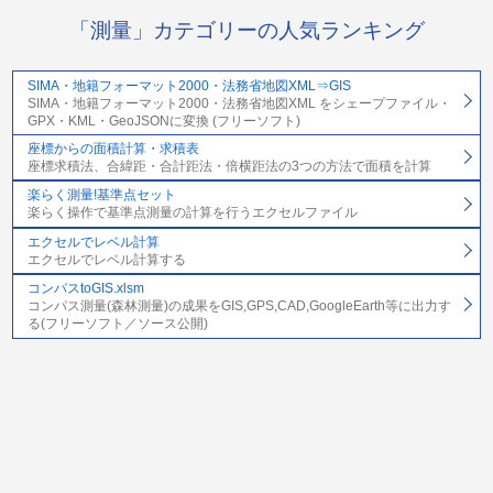
「測量」カテゴリーの人気ランキング
SIMA・地籍フォーマット2000・法務省地図XML⇒GIS
SIMA・地籍フォーマット2000・法務省地図XML をシェープファイル・
GPX・KML・GeoJSONに変換 (フリーソフト)
座標からの面積計算・求積表
座標求積法、合緯距・合計距法・倍横距法の3つの方法で面積を計算
楽らく測量!基準点セット
楽らく操作で基準点測量の計算を行うエクセルファイル
エクセルでレベル計算
エクセルでレベル計算する
コンパスtoGIS.xlsm
コンパス測量(森林測量)の成果をGIS,GPS,CAD,GoogleEarth等に出力す
る(フリーソフト／ソース公開)