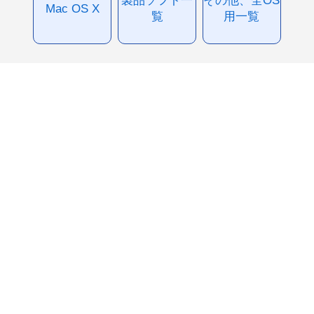
製品ソフト一
その他、全OS
Mac OS X
覧
用一覧