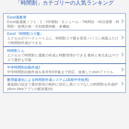
「時間割」カテゴリーの人気ランキング
Excel週案簿
Excel版週案ソフト・2・3学期制・モジュール・7時間目・40分授業・時
間割・指導計画・月別授業時数・多機能
Excel『時間割コマ盤』
エクセルのワークシート上に、時間割コマ盤を実現 パソコン画面上だけ
で時間割作成ができる
時間割くん
エクセルで時間割と週案の作成と時数管理ができる 教科と単元名はマウ
スで選択も可能
中学時間割自動作成2
中学時間割自動作成を各学年8学級まで対応、改善したxlsmファイル
数理最適化による時間割作成システム(高校中学校用)
最低限の設定で選択群等の制約に対応し残りコマなしの時間割を作成(P
ython Webアプリの配布案内)