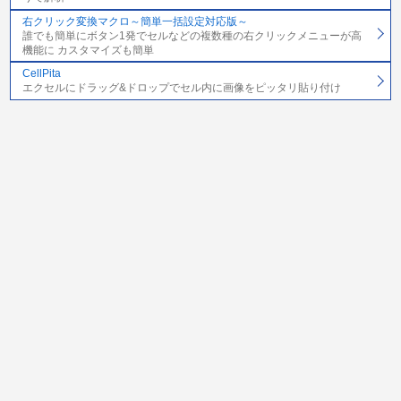
右クリック変換マクロ～簡単一括設定対応版～
誰でも簡単にボタン1発でセルなどの複数種の右クリックメニューが高
機能に カスタマイズも簡単
CellPita
エクセルにドラッグ&ドロップでセル内に画像をピッタリ貼り付け