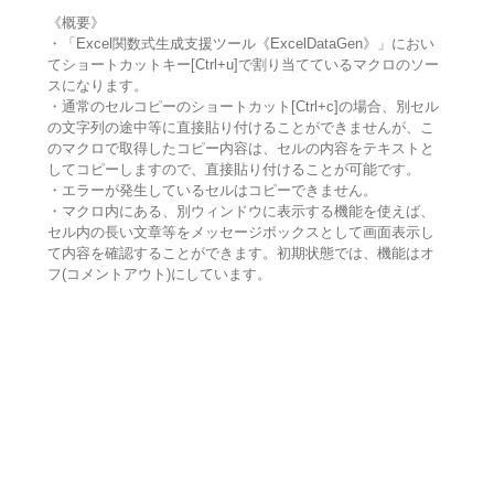
《概要》
・「Excel関数式生成支援ツール《ExcelDataGen》」におい
てショートカットキー[Ctrl+u]で割り当てているマクロのソー
スになります。
・通常のセルコピーのショートカット[Ctrl+c]の場合、別セル
の文字列の途中等に直接貼り付けることができませんが、こ
のマクロで取得したコピー内容は、セルの内容をテキストと
してコピーしますので、直接貼り付けることが可能です。
・エラーが発生しているセルはコピーできません。
・マクロ内にある、別ウィンドウに表示する機能を使えば、
セル内の長い文章等をメッセージボックスとして画面表示し
て内容を確認することができます。初期状態では、機能はオ
フ(コメントアウト)にしています。