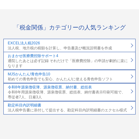
「税金関係」カテゴリーの人気ランキング
EXCEL法人税2026
法人税、地方税の税額を計算し、申告書及び概況説明書を作成
おまかせ医療費控除サポート4
通院したあとは必ず記録 それだけで「医療費控除」の申請が劇的に楽に
なります
MJSかんたん!青色申告10
初めての青色申告でも安心、かんたん!に使える青色申告ソフト
令和8年源泉徴収簿、源泉徴収票、納付書、総括表
令和8年用源泉徴収簿、源泉徴収票、総括表、納付書表示印刷可能で、
専従者7人、日雇3人
勘定科目内訳明細書
法人税申告書に添付して提出する、勘定科目内訳明細書のエクセル様式