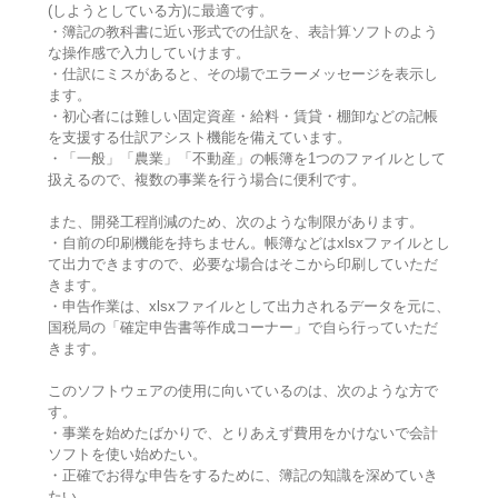
(しようとしている方)に最適です。
・簿記の教科書に近い形式での仕訳を、表計算ソフトのよう
な操作感で入力していけます。
・仕訳にミスがあると、その場でエラーメッセージを表示し
ます。
・初心者には難しい固定資産・給料・賃貸・棚卸などの記帳
を支援する仕訳アシスト機能を備えています。
・「一般」「農業」「不動産」の帳簿を1つのファイルとして
扱えるので、複数の事業を行う場合に便利です。
また、開発工程削減のため、次のような制限があります。
・自前の印刷機能を持ちません。帳簿などはxlsxファイルとし
て出力できますので、必要な場合はそこから印刷していただ
きます。
・申告作業は、xlsxファイルとして出力されるデータを元に、
国税局の「確定申告書等作成コーナー」で自ら行っていただ
きます。
このソフトウェアの使用に向いているのは、次のような方で
す。
・事業を始めたばかりで、とりあえず費用をかけないで会計
ソフトを使い始めたい。
・正確でお得な申告をするために、簿記の知識を深めていき
たい。