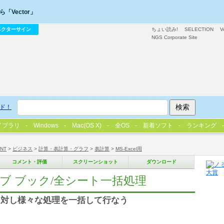
「Vector」
ベクターサイン
ちょい読み!
SELECTION
V
NGS Corporate Site
ド！
イブラリ
Windows
Mac(OS X)
全OS
新着ソフト
ランキング
/NT
>
ビジネス
>
計算・表計算・グラフ
>
表計算
>
MS-Excel用
コメント・評価
スクリーンショット
ダウンロード
ティブ ブック/全シート一括処理
に対し様々な処理を一括して行なう