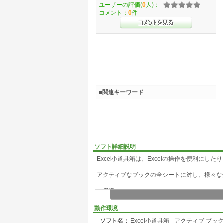
ユーザーの評価(
0
人)：
コメント：
0
件
■関連キーワード
ソフト詳細説明
Excel小道具箱は、Excelの操作を便利にし
アクティブなブックの全シートに対し、様々な
・保護
全シートの保護を 設定 または 解除 します。
動作環境
・枠線
ソフト名：
Excel小道具箱 - アクティブ ブ
全シートの枠線を 表示 または 非表示 にします