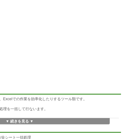
たり、Excelでの作業を効率化したりするツール類です。
処理を一括して行ないます。
▼ 続きを見る ▼
ック/全シート一括処理
。