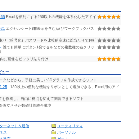
365
Excelを便利にする250以上の機能を体系化したアドイ
21
エクセルシート(非表示を含む)及びワークブックパス
読み取り（暗号化）パスワードを比較的高速に総当たりで解析
～
誰でも簡単にボタン1発でセルなどの複数種の右クリッ
単
ル内に画像をピッタリ貼り付け
ビュー
データなどから、手軽に美しい3Dグラフを作成できるソフト
1.25
- 180以上の便利な機能をリボンとして追加できる、Excel用のアド
ラフを作成し、自由に視点を変えて閲覧できるソフト
とを両立させた数値計算統合環境
ターネット＆通信
ユーティリティ
ネス
パーソナル