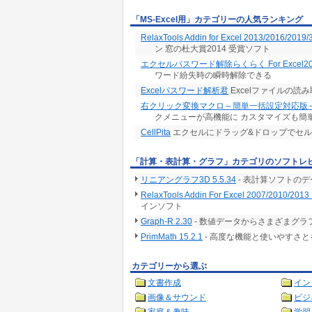
「MS-Excel用」カテゴリーの人気ランキング
RelaxTools Addin for Excel 2013/2016/2019/
ン 窓の杜大賞2014 受賞ソフト
エクセルパスワード解除らくらく For Excel20
ワード紛失時の瞬時解除できる
Excelパスワード解析君
Excelファイルの
右クリック変換マクロ～簡単一括設定対応版
クメニューが高機能に カスタマイズも簡
CellPita
エクセルにドラッグ&ドロップでセ
「計算・表計算・グラフ」カテゴリのソフトレ
リニアングラフ3D 5.5.34
- 表計算ソフトの
RelaxTools Addin For Excel 2007/2010/2013 
インソフト
Graph-R 2.30
- 数値データからさまざまグ
PrimMath 15.2.1
- 高度な機能と使いやすさ
カテゴリーから選ぶ
文書作成
イン
画像＆サウンド
ビジ