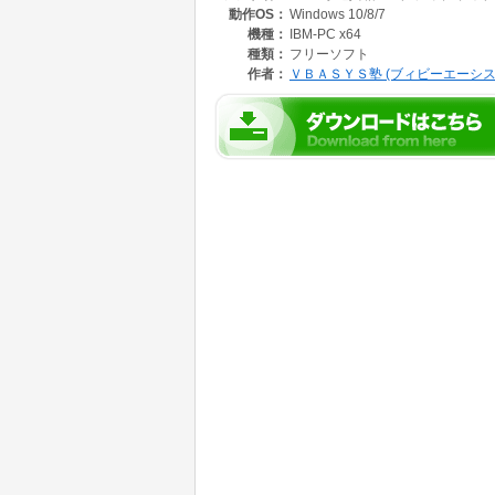
動作OS：
Windows 10/8/7
・行列番号
機種：
IBM-PC x64
全シートの行列番号を 表示 または 非表示 に
種類：
フリーソフト
作者：
ＶＢＡＳＹＳ塾 (ブィビーエーシス
・指定のセルをアクティブ
全シートを指定のセルのアドレスでアクティブ
・非表示シートをすべて表示
非表示シートをすべて表示します。
・ズーム(%)
全シートを指定のパーセントでズーム設定しま
・オートフィルタの解除
全シートのオートフィルタを解除します。
・分割(アクティブセル)
全シートをアクティブセルの位置で分割、また
・ウィンドウ枠(アクティブセル)
全シートをアクティブセルの位置でウィンドウ
す。
・選択のシート以外をすべて削除
選択シート以外をすべて削除します。