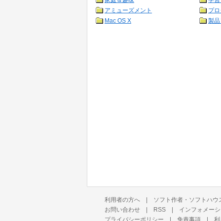
家庭＆趣味
学習
アミューズメント
プロ
Mac OS X
製品
利用者の方へ
|
ソフト作者・ソフトハウ
お問い合わせ
|
RSS
|
インフォメーシ
プライバシーポリシー
|
免責事項
|
利