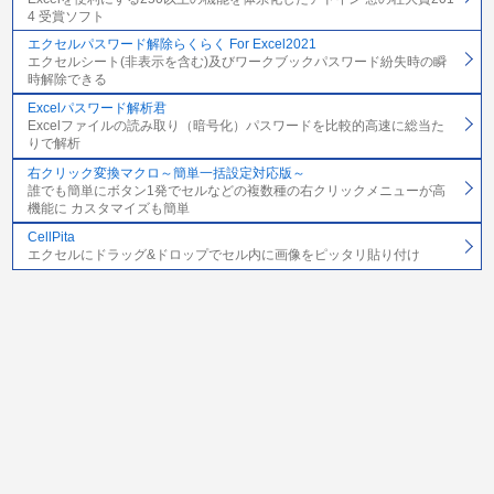
4 受賞ソフト
エクセルパスワード解除らくらく For Excel2021
エクセルシート(非表示を含む)及びワークブックパスワード紛失時の瞬
時解除できる
Excelパスワード解析君
Excelファイルの読み取り（暗号化）パスワードを比較的高速に総当た
りで解析
右クリック変換マクロ～簡単一括設定対応版～
誰でも簡単にボタン1発でセルなどの複数種の右クリックメニューが高
機能に カスタマイズも簡単
CellPita
エクセルにドラッグ&ドロップでセル内に画像をピッタリ貼り付け