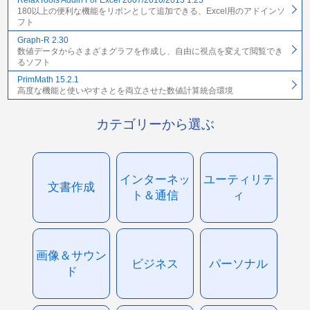
RelaxTools Addin For Excel 2007/2010/2013 1.25
180以上の便利な機能をリボンとして追加できる、Excel用のアドインソ
フト
Graph-R 2.30
数値データからさまざまグラフを作成し、自由に視点を変えて閲覧でき
るソフト
PrimMath 15.2.1
高度な機能と使いやすさとを両立させた数値計算統合環境
カテゴリーから選ぶ
インターネッ
ユーティリテ
文書作成
ト＆通信
ィ
画像＆サウン
ビジネス
パーソナル
ド