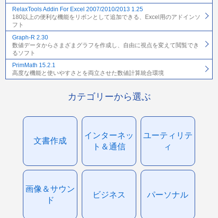
RelaxTools Addin For Excel 2007/2010/2013 1.25
180以上の便利な機能をリボンとして追加できる、Excel用のアドインソ
フト
Graph-R 2.30
数値データからさまざまグラフを作成し、自由に視点を変えて閲覧でき
るソフト
PrimMath 15.2.1
高度な機能と使いやすさとを両立させた数値計算統合環境
カテゴリーから選ぶ
インターネッ
ユーティリテ
文書作成
ト＆通信
ィ
画像＆サウン
ビジネス
パーソナル
ド