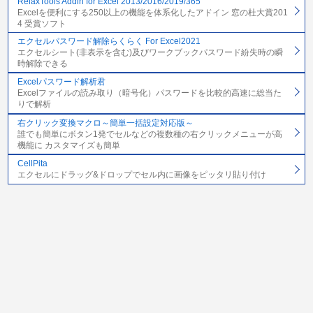
RelaxTools Addin for Excel 2013/2016/2019/365
Excelを便利にする250以上の機能を体系化したアドイン 窓の杜大賞201
4 受賞ソフト
エクセルパスワード解除らくらく For Excel2021
エクセルシート(非表示を含む)及びワークブックパスワード紛失時の瞬
時解除できる
Excelパスワード解析君
Excelファイルの読み取り（暗号化）パスワードを比較的高速に総当た
りで解析
右クリック変換マクロ～簡単一括設定対応版～
誰でも簡単にボタン1発でセルなどの複数種の右クリックメニューが高
機能に カスタマイズも簡単
CellPita
エクセルにドラッグ&ドロップでセル内に画像をピッタリ貼り付け