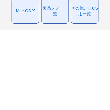
製品ソフト一
その他、全OS
Mac OS X
覧
用一覧