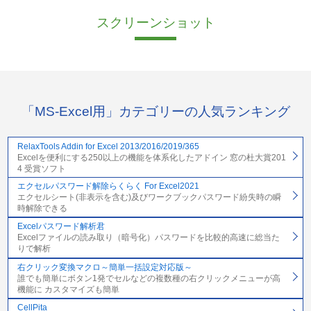
スクリーンショット
「MS-Excel用」カテゴリーの人気ランキング
RelaxTools Addin for Excel 2013/2016/2019/365
Excelを便利にする250以上の機能を体系化したアドイン 窓の杜大賞201
4 受賞ソフト
エクセルパスワード解除らくらく For Excel2021
エクセルシート(非表示を含む)及びワークブックパスワード紛失時の瞬
時解除できる
Excelパスワード解析君
Excelファイルの読み取り（暗号化）パスワードを比較的高速に総当た
りで解析
右クリック変換マクロ～簡単一括設定対応版～
誰でも簡単にボタン1発でセルなどの複数種の右クリックメニューが高
機能に カスタマイズも簡単
CellPita