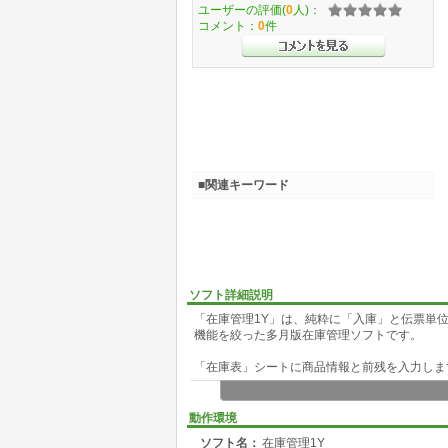
ユーザーの評価(
0
人)：
コメント：
0
件
■関連キーワード
ソフト詳細説明
「在庫管理1Y」は、純粋に「入庫」と伝票単
機能を絞った多月版在庫管理ソフトです。
「在庫表」シートに商品情報と前残を入力しま
「入庫S」「入庫E」シート間に「いつどの商
れに「入庫」情報を入力して行きますと、その
動作環境
ソフト名：
在庫管理1Y
入庫情報と同様に「出庫S」「出庫E」シート