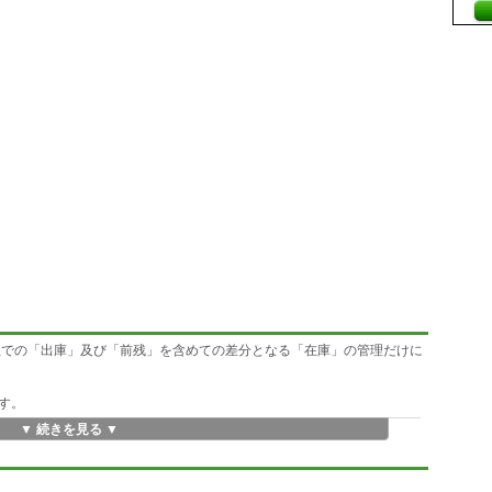
位での「出庫」及び「前残」を含めての差分となる「在庫」の管理だけに
す。
▼ 続きを見る ▼
品がいくつ入庫」したという入庫情報を入力するシートを追加作成し、そ
合計値が「在庫表」シートの入庫欄に反映されます。
間に伝票情報を入力するシートを作成して伝票情報を登録しますと、その