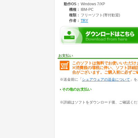
動作OS：
Windows 7/XP
合計値が「在庫表」シートの出庫欄に反映され
機種：
IBM-PC
棚卸しは、「棚卸」シートを使用します。
種類：
フリーソフト(寄付歓迎)
実残数との差異がある場合は、調整欄に調整数
作者：
TRY
細かい情報は要らない、単純に入出庫状況の管
■「在庫管理1」と「在庫管理1Y」との違い■
入庫シートの扱える枚数が異なります。
1「在庫管理1」
月一棚卸用で入庫シート1枚固定
お支払い
棚卸し後、翌月用の新しいファイルを作成
このソフトは無料でお使いいただけ
2「在庫管理1Y」
※消費税の増税に伴い、ソフト詳細
複数月棚卸用で入庫シート複数枚(推奨1年)
合がございます。ご購入前に必ずご
年に1回～2回などの単位で新しいファイルを
入庫シート1枚で1ヶ月分×12枚
※送金前に「
シェアウェアの送金について
」を
その他のお支払い
※詳細はソフトをダウンロード後、ご確認くだ