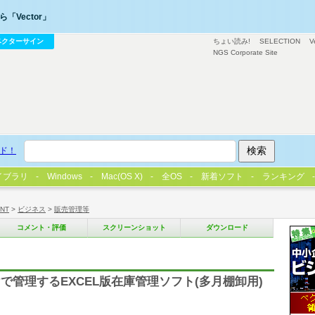
「Vector」
ベクターサイン
ちょい読み!
SELECTION
V
NGS Corporate Site
ド！
イブラリ
Windows
Mac(OS X)
全OS
新着ソフト
ランキング
/NT
>
ビジネス
>
販売管理等
コメント・評価
スクリーンショット
ダウンロード
管理するEXCEL版在庫管理ソフト(多月棚卸用)