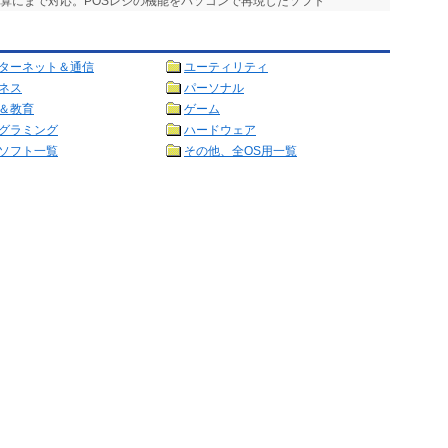
計算にまで対応。POSレジの機能をパソコンで再現したソフト
ターネット＆通信
ユーティリティ
ネス
パーソナル
＆教育
ゲーム
グラミング
ハードウェア
ソフト一覧
その他、全OS用一覧