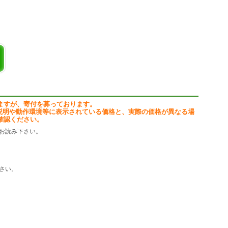
ます。
を入力して実数に合わせます。
理ができれば・・・という在庫管理にお勧めするソフトです。
ますが、寄付を募っております。
説明や動作環境等に表示されている価格と、実際の価格が異なる場
確認ください。
作成
お読み下さい。
さい。