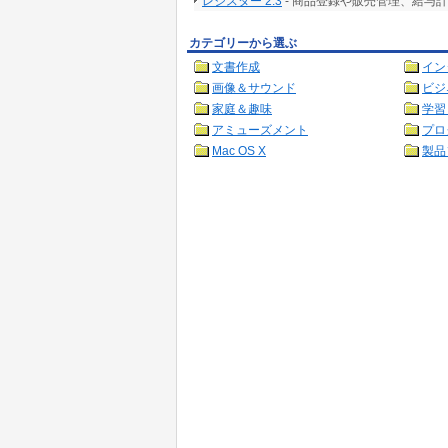
レジスター 2.3
- 商品登録や販売管理、給与
カテゴリーから選ぶ
文書作成
イン
画像＆サウンド
ビジ
家庭＆趣味
学習
アミューズメント
プロ
Mac OS X
製品