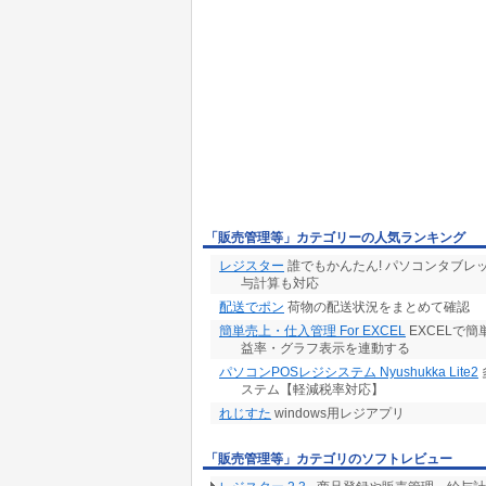
「販売管理等」カテゴリーの人気ランキング
レジスター
誰でもかんたん! パソコンタブレ
与計算も対応
配送でポン
荷物の配送状況をまとめて確認
簡単売上・仕入管理 For EXCEL
EXCELで
益率・グラフ表示を連動する
パソコンPOSレジシステム Nyushukka Lite2
ステム【軽減税率対応】
れじすた
windows用レジアプリ
「販売管理等」カテゴリのソフトレビュー