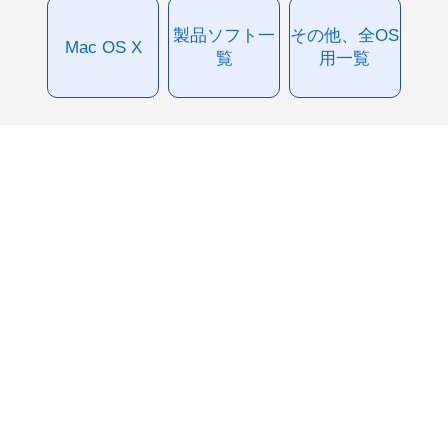
製品ソフト一
その他、全OS
Mac OS X
覧
用一覧