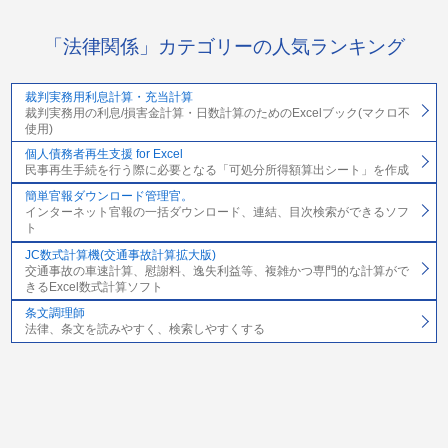
「法律関係」カテゴリーの人気ランキング
裁判実務用利息計算・充当計算
裁判実務用の利息/損害金計算・日数計算のためのExcelブック(マクロ不
使用)
個人債務者再生支援 for Excel
民事再生手続を行う際に必要となる「可処分所得額算出シート」を作成
簡単官報ダウンロード管理官。
インターネット官報の一括ダウンロード、連結、目次検索ができるソフ
ト
JC数式計算機(交通事故計算拡大版)
交通事故の車速計算、慰謝料、逸失利益等、複雑かつ専門的な計算がで
きるExcel数式計算ソフト
条文調理師
法律、条文を読みやすく、検索しやすくする