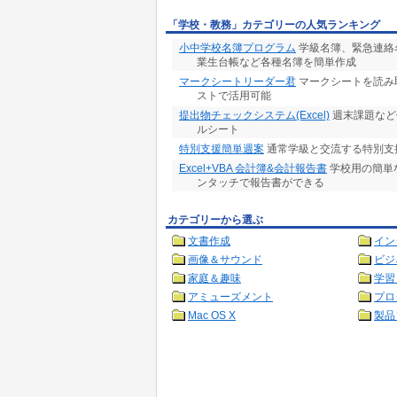
「学校・教務」カテゴリーの人気ランキング
小中学校名簿プログラム
学級名簿、緊急連絡
業生台帳など各種名簿を簡単作成
マークシートリーダー君
マークシートを読み取
ストで活用可能
提出物チェックシステム(Excel)
週末課題など
ルシート
特別支援簡単週案
通常学級と交流する特別支
Excel+VBA 会計簿&会計報告書
学校用の簡単
ンタッチで報告書ができる
カテゴリーから選ぶ
文書作成
イン
画像＆サウンド
ビジ
家庭＆趣味
学習
アミューズメント
プロ
Mac OS X
製品