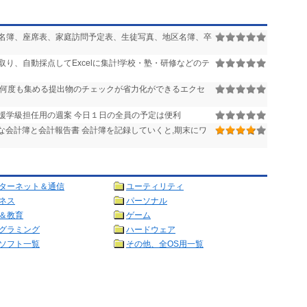
名簿、座席表、家庭訪問予定表、生徒写真、地区名簿、卒
り、自動採点してExcelに集計!学校・塾・研修などのテ
何度も集める提出物のチェックが省力化ができるエクセ
援学級担任用の週案 今日１日の全員の予定は便利
な会計簿と会計報告書 会計簿を記録していくと,期末にワ
ターネット＆通信
ユーティリティ
ネス
パーソナル
＆教育
ゲーム
グラミング
ハードウェア
ソフト一覧
その他、全OS用一覧