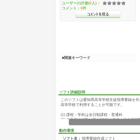
ユーザーの評価(
0
人)：
コメント：
0
件
■関連キーワード
ソフト詳細説明
このソフトは愛知県高等学校生徒指導要録を作
高等学校で利用することが可能です。
(1) 課程・学科は全日制課程・普通科
(2) 各学年の組数は最大10組までで、組の在籍
(3) 総合的な学習の時間の学習活動は学年ごと
(4) 総合的な学習の時間の評価はパターン化さ
動作環境
(5) 技能審査による単位加算を設定している科
ソフト名：
指導要録作成ソフト
(6) 学校独自の単位加算活動項目は最大で6まで