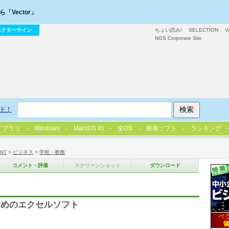
「Vector」
ベクターサイン
ちょい読み!
SELECTION
V
NGS Corporate Site
ド！
イブラリ
Windows
Mac(OS X)
全OS
新着ソフト
ランキング
/NT
>
ビジネス
>
学校・教務
コメント・評価
スクリーンショット
ダウンロード
ためのエクセルソフト