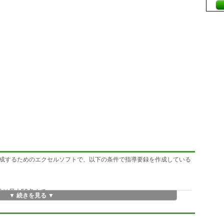
成するためのエクセルソフトで、以下の条件で指導要録を作成している
数は最大50名まで
▼ 続きを見る ▼
に固定された内容
れており、最大10パターンまで
目は最大で6科目まで