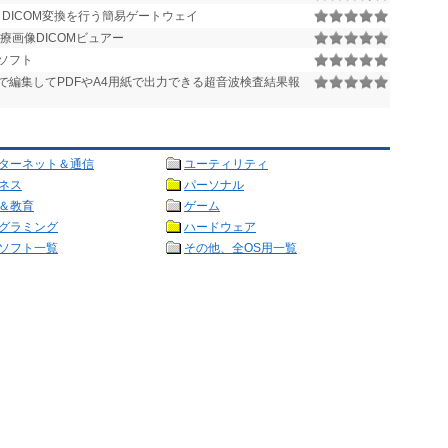
しDICOM変換を行う簡易ゲートウェイ
療画像DICOMビュアー
ソフト
で編集してPDFやA4用紙で出力できる超音波検査結果報
ターネット＆通信
ユーティリティ
ネス
パーソナル
＆教育
ゲーム
グラミング
ハードウェア
ソフト一覧
その他、全OS用一覧