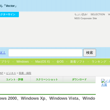
「Vector」
ベクターサイン
ちょい読み!
SELECTION
V
NGS Corporate Site
ド！
イブラリ
Windows
Mac(OS X)
全OS
新着ソフト
ランキング
/NT
>
ビジネス
>
医療・病院
コメント・評価
スクリーンショット
ダウンロード
2000、Windows Xp、Windows Vista、Windo