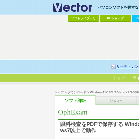
パソコンソフトを探すなら
ソフトライブラリ
PCショップ
サーチトレン
トップ
ラ
トップ
>
ダウンロード
>
Windows11/10/8/7/Vista/XP/2000
ソフト詳細
レビュー
OphExam
眼科検査をPDFで保存する Windows 
ws7以上で動作