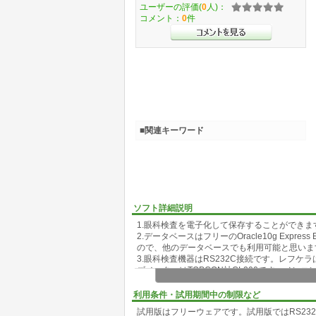
ユーザーの評価(
0
人)：
コメント：
0
件
■関連キーワード
ソフト詳細説明
1.眼科検査を電子化して保存することができま
2.データベースはフリーのOracle10g Expr
ので、他のデータベースでも利用可能と思いま
3.眼科検査機器はRS232C接続です。レフケラはT
ズメーターはTOPCON社CL200です。ノン
4.PDFファイルで保存することができます。
5.データベースを利用しない設定も可能です。
利用条件・試用期間中の制限など
試用版はフリーウェアです。試用版ではRS23