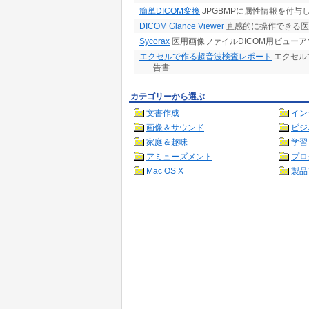
簡単DICOM変換
JPGBMPに属性情報を付与
DICOM Glance Viewer
直感的に操作できる医
Sycorax
医用画像ファイルDICOM用ビューア
エクセルで作る超音波検査レポート
エクセル
告書
カテゴリーから選ぶ
文書作成
イン
画像＆サウンド
ビジ
家庭＆趣味
学習
アミューズメント
プロ
Mac OS X
製品