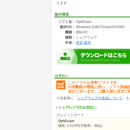
ります。
動作環境
ソフト名：
OphExam
動作OS：
Windows 10/8/7/Vista/XP/2000
機種：
IBM-PC
種類：
シェアウェア
作者：
若宮 俊司
お支払い
このソフトは有料ソフトです。
※消費税の増税に伴い、ソフト詳細
合がございます。ご購入前に必ずご
※送金前に「
シェアウェアの送金について
」を
シェアレジでのお支払い
クレジットカード
OphExam
価格: 3,410円(手数料・税込)