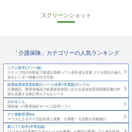
スクリーンショット
「介護保険」カテゴリーの人気ランキング
シフト助手(フリー版)
ステップ別の自動化で最適な勤務シフト表作成を支援 スマホ対応の個人
別カレンダー画像の出力可能
処遇改善加算実績集計シート(令和7年度版)サンプル
介護施設、障害者施設の処遇改善加算における賃金改善実績報告書の作
成を支援する集計用エクセルシート
わかるくん
国保連への障害福祉サービス請求ソフト
デイ食数管理free
マウスによるデイ日誌作成と食数・出席数・入浴数の自動集計
新シフト助手(平準化版)
(エクセル)介護者のスキルレベルを考慮した施設の最適シフト表を作成