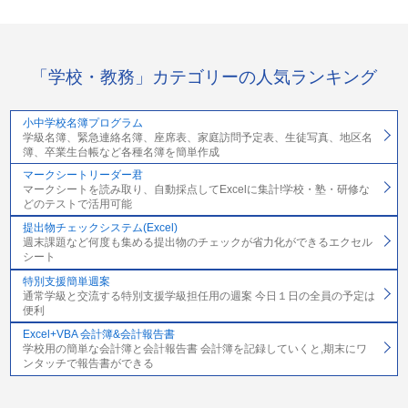
「学校・教務」カテゴリーの人気ランキング
小中学校名簿プログラム
学級名簿、緊急連絡名簿、座席表、家庭訪問予定表、生徒写真、地区名
簿、卒業生台帳など各種名簿を簡単作成
マークシートリーダー君
マークシートを読み取り、自動採点してExcelに集計!学校・塾・研修な
どのテストで活用可能
提出物チェックシステム(Excel)
週末課題など何度も集める提出物のチェックが省力化ができるエクセル
シート
特別支援簡単週案
通常学級と交流する特別支援学級担任用の週案 今日１日の全員の予定は
便利
Excel+VBA 会計簿&会計報告書
学校用の簡単な会計簿と会計報告書 会計簿を記録していくと,期末にワ
ンタッチで報告書ができる