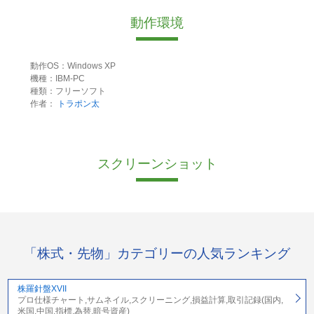
動作環境
動作OS：Windows XP
機種：IBM-PC
種類：フリーソフト
作者：
トラポン太
スクリーンショット
「株式・先物」カテゴリーの人気ランキング
株羅針盤XVII
プロ仕様チャート,サムネイル,スクリーニング,損益計算,取引記録(国内,
米国,中国,指標,為替,暗号資産)