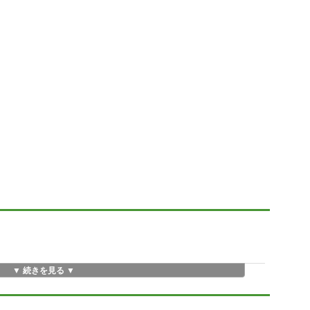
▼ 続きを見る ▼
.html
単純計算を目的に作成したものですが、データ処理・集計処理をプログ
ました。 建物の種類にもよりますが、手拾いに対し1/5以下に短縮でき