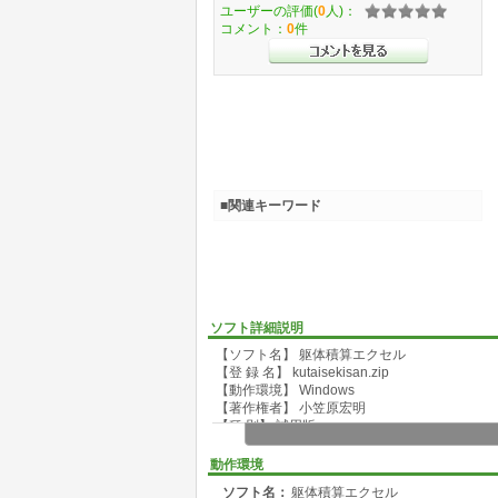
ユーザーの評価(
0
人)：
コメント：
0
件
■関連キーワード
ソフト詳細説明
【ソフト名】 躯体積算エクセル
【登 録 名】 kutaisekisan.zip
【動作環境】 Windows
【著作権者】 小笠原宏明
【種 別】 試用版
【ホームページ】 http://ksekisan.o.oo7.jp/index
この『躯体積算エクセル』は、当初、たんなる
動作環境
ラム化により、
ソフト名：
躯体積算エクセル
一貫処理可能なレベルまで作りあげることができ