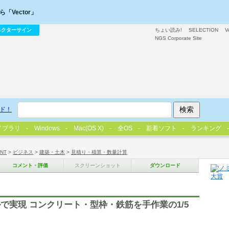
「Vector」
ベクターサイン
ちょい読み!
SELECTION
V
NGS Corporate Site
ド！
イブラリ
Windows
Mac(OS X)
全OS
新着ソフト
ランキング
/NT
>
ビジネス
>
建築・土木
>
見積り・積算・数量計算
コメント・評価
スクリーンショット
ダウンロード
で実現 コンクリート・型枠・鉄筋を手作業の1/5