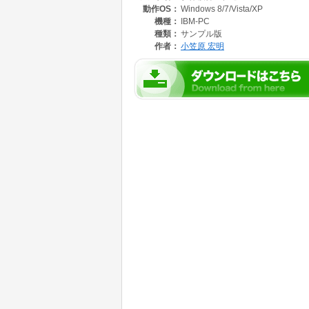
動作OS：
Windows 8/7/Vista/XP
ると確信しています。
また、配筋の多様性に柔軟に対応できる汎用性
機種：
IBM-PC
種類：
サンプル版
【概要・特長】
作者：
小笠原 宏明
1.エクセルで作成、 複写を多用し入力作業を
2.部位ファイル(10種類)により計算・集計。
3.総集計ファイルでは、各部位の階別数量を自
4.修正による計算書の印刷・差替えが容易。 
5.各部位特長
・地中梁 土間取合い上部増コン ・ シャコネ
・大梁,小梁 増コン ・ 補強筋の算出。 左端 ・
・柱,大梁,小梁 連続する主筋本数の定着・連
・床 型枠 ・ 地業 ・ 無しの選択。
・壁 仕口削除指示。 スリット対応。
・地中梁、土間 地業面積算出。 梁上面積を土
・基礎 地中梁取合の減数量 ・ 増コン ・ 補強
・根切 グリッド10×20の部材配置処理。 GL
※詳細説明・正式版についてはホームページを