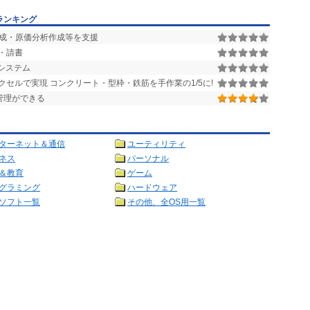
ランキング
成・原価分析作成等を支援
・請書
システム
セルで実現 コンクリート・型枠・鉄筋を手作業の1/5に!
管理ができる
ターネット＆通信
ユーティリティ
ネス
パーソナル
＆教育
ゲーム
グラミング
ハードウェア
ソフト一覧
その他、全OS用一覧