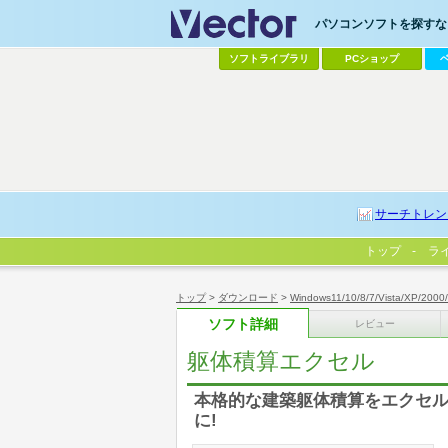
パソコンソフトを探すなら
ソフトライブラリ
PCショップ
サーチトレン
トップ
ラ
トップ
>
ダウンロード
>
Windows11/10/8/7/Vista/XP/2000
ソフト詳細
レビュー
躯体積算エクセル
本格的な建築躯体積算をエクセル
に!