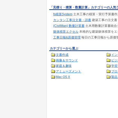
「見積り・積算・数量計算」カテゴリーの人気
fs積算System
土木工事の積算・実行予算書作
カンタン工事注文書・請書
建築工事の注文書
(CivilMan) 数量計算書
土木用数量計算書統合
躯体積算エクセル
本格的な建築躯体積算をエク
工事日報&原価管理
毎日の工事日報から原価
カテゴリーから選ぶ
文書作成
イン
画像＆サウンド
ビジ
家庭＆趣味
学習
アミューズメント
プロ
Mac OS X
製品