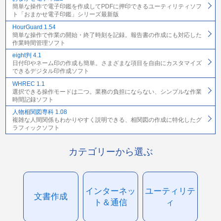
簡単な操作で電子印鑑を作成してPDFに押印できるユーティリティソフ
ト「おまかせ電子印鑑」シリーズ最新版
HourGuard 1.54
簡単な操作で作業の開始・終了時刻を記録。報告書の作成にも対応した
作業時間管理ソフト
eight判 4.1
日付印やネーム印の作成も簡単。さまざまな項目を自由にカスタマイズ
できるデジタル印作成ソフト
WHREC 1.1
選択できる操作モードは二つ。業務の負担にならない、シンプルな作業
時間記録ソフト
人物相関図専科 1.08
複雑な人間関係もわかりやすく説明できる、相関図の作成に特化したグ
ラフィックソフト
カテゴリーから選ぶ
インターネッ
ユーティリテ
文書作成
ト＆通信
ィ