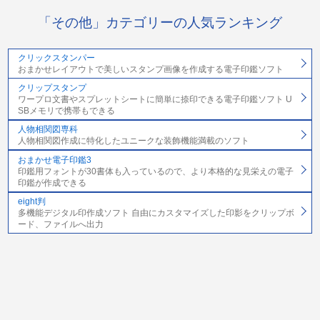
「その他」カテゴリーの人気ランキング
クリックスタンパー
おまかせレイアウトで美しいスタンプ画像を作成する電子印鑑ソフト
クリップスタンプ
ワープロ文書やスプレットシートに簡単に捺印できる電子印鑑ソフト U
SBメモリで携帯もできる
人物相関図専科
人物相関図作成に特化したユニークな装飾機能満載のソフト
おまかせ電子印鑑3
印鑑用フォントが30書体も入っているので、より本格的な見栄えの電子
印鑑が作成できる
eight判
多機能デジタル印作成ソフト 自由にカスタマイズした印影をクリップボ
ード、ファイルへ出力