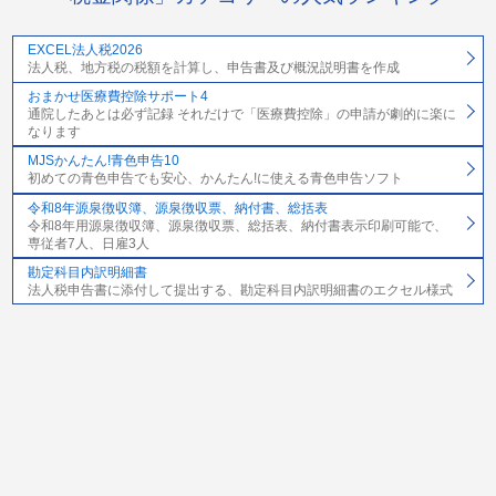
EXCEL法人税2026
法人税、地方税の税額を計算し、申告書及び概況説明書を作成
おまかせ医療費控除サポート4
通院したあとは必ず記録 それだけで「医療費控除」の申請が劇的に楽に
なります
MJSかんたん!青色申告10
初めての青色申告でも安心、かんたん!に使える青色申告ソフト
令和8年源泉徴収簿、源泉徴収票、納付書、総括表
令和8年用源泉徴収簿、源泉徴収票、総括表、納付書表示印刷可能で、
専従者7人、日雇3人
勘定科目内訳明細書
法人税申告書に添付して提出する、勘定科目内訳明細書のエクセル様式