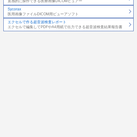
直感的に操作できる医療画像DICOMビュアー
Sycorax
医用画像ファイルDICOM用ビューアソフト
エクセルで作る超音波検査レポート
エクセルで編集してPDFやA4用紙で出力できる超音波検査結果報告書