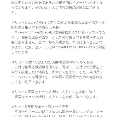
式に準じた入力画面であるため視覚的にイメージしやすくな
っております。そのため、入力内容の確認が簡単にできま
す。
メリット2 Excelがあればすぐに使える!面倒な設定や当ツール
以外の専用ソフトの購入は不要!
・Microsoft OfficeのExcelが標準搭載されているパソコンであ
れば、面倒な設定や当ツール以外の専用ソフトを購入する必
要はありません。当ツールを入手次第、すぐに使うことがで
きます。なお、当ツールはMicrosoft Office 2000～2007に対応
しています。
メリット3 使い方はあなた次第!微調整やメモもできる
・丸付け位置も微調整可能です。万が一、丸付けの位置をご
自分で設定したい場合も、簡単にできます。また、入力用シ
ートへのメモも可能です。次年度の更新時のための備忘録と
してもご利用できます。
メリット4 豊富なチェック機能。入力ミスを未然に防止!
・豊富なチェック機能。入力ミスを未然に防止できます。
メリット5 年間サポート費は一切不要!
・不具合やツールの使用方法のお問合せ等については、メー
ルにてご連絡をいただければ、早急に対応させていただきま