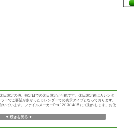
休日設定の他、特定日での休日設定が可能です。休日設定後はカレンダ
ーラーでご要望が多かったカレンダーでの表示タイプとなっております。
います。ファイルメーカーPro 12/13/14/15 にて動作します。お使
▼ 続きを見る ▼