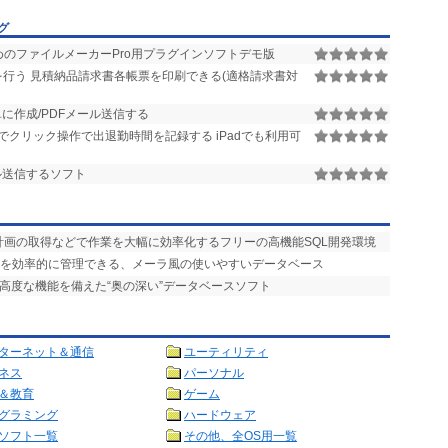
グ
のファイルメーカーPro用プラグインソフトデモ版
行う 見積納品請求書各帳票を印刷できる(適格請求書対
に作成/PDFメール送信する
でクリック操作で出退勤時間を記録する iPadでも利用可
ル送信するソフト
計画の取得などで作業を大幅に効率化するフリーの高機能SQL開発環境
タを効率的に管理できる、メーラ風の使いやすいデータベース
の高度な機能を備えた“奥の深い”データベースソフト
ターネット＆通信
ユーティリティ
ネス
パーソナル
＆教育
ゲーム
グラミング
ハードウェア
ソフト一覧
その他、全OS用一覧