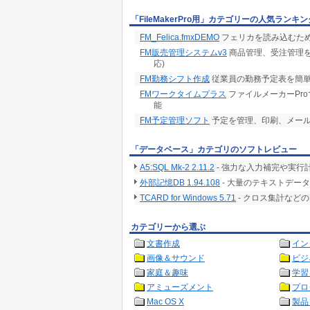
「FileMakerPro用」カテゴリーの人気ランキン
FM_Felica.fmxDEMO
フェリカを読み込むため
FM販売管理システムv3
商品管理、受注管理を
応)
FM勤務シフト作成
従業員の勤務予定表を簡単
FMワークタイムプラス
ファイルメーカーPro
能
FM予定管理ソフト
予定を管理、印刷、メー
「データベース」カテゴリのソフトレビュー
A5:SQL Mk-2 2.11.2
- 強力な入力補完や実行
外部記憶DB 1.94.108
- 大量のテキストデー
TCARD for Windows 5.71
- クロス集計など
カテゴリーから選ぶ
文書作成
イン
画像＆サウンド
ビジ
家庭＆趣味
学習
アミューズメント
プロ
Mac OS X
製品