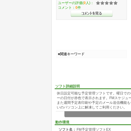
ユーザーの評価(
0
人)：
コメント：
0
件
■関連キーワード
ソフト詳細説明
休日設定可能な予定管理ソフトです。曜日での
ーの日付が赤色で表示されます。FMスケジュ
また週間予定表印刷や予定のメール送信機能も付いて
いのパソコン上に解凍してご利用ください。
動作環境
ソフト名：
FM予定管理ソフトEX