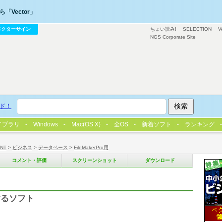
「Vector」
ベクターサイン
ちょい読み!
SELECTION
V
NGS Corporate Site
ド！
イブラリ
Windows
Mac(OS X)
全OS
新着ソフト
ランキング
/NT
>
ビジネス
>
データベース
>
FileMakerPro用
コメント・評価
スクリーンショット
ダウンロード
するソフト