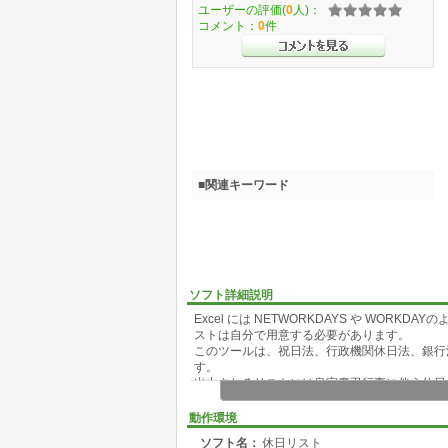
ユーザーの評価(
0
人)：
コメント：
0
件
■関連キーワード
ソフト詳細説明
Excel には NETWORKDAYS や WO
ストは自分で用意する必要があります。
このツールは、祝日法、行政機関休日法、銀行
す。
出力されるリストには皇室慶弔行事に伴う休日
す。
・振替休日: 元の祝日 (日曜日に重なった国民
動作環境
・年末年始の休日: 「含めない」「行政機関
ソフト名：
休日リスト