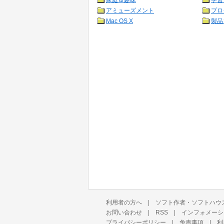
家庭＆趣味
学習
アミューズメント
プロ
Mac OS X
製品
利用者の方へ
|
ソフト作者・ソフトハウ
お問い合わせ
|
RSS
|
インフォメーシ
プライバシーポリシー
|
免責事項
|
利