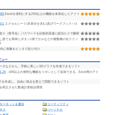
365
Excelを便利にする250以上の機能を体系化したアドイ
21
エクセルシート(非表示を含む)及びワークブックパス
読み取り（暗号化）パスワードを比較的高速に総当たりで解析
～
誰でも簡単にボタン1発でセルなどの複数種の右クリッ
単
ル内に画像をピッタリ貼り付け
ビュー
データなどから、手軽に美しい3Dグラフを作成できるソフト
1.25
- 180以上の便利な機能をリボンとして追加できる、Excel用のアド
ラフを作成し、自由に視点を変えて閲覧できるソフト
とを両立させた数値計算統合環境
ターネット＆通信
ユーティリティ
ネス
パーソナル