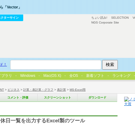
「Vector」
ベクターサイン
ちょい読み!
SELECTION
V
NGS Corporate Site
ド！
イブラリ
Windows
Mac(OS X)
全OS
新着ソフト
ランキング
/NT
>
ビジネス
>
計算・表計算・グラフ
>
表計算
>
MS-Excel用
コメント・評価
スクリーンショット
ダウンロード
日一覧を出力するExcel製のツール