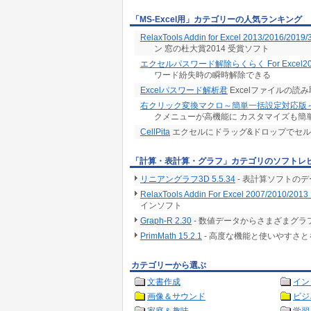
「MS-Excel用」カテゴリーの人気ランキング
RelaxTools Addin for Excel 2013/2016/2019/
ン 窓の杜大賞2014 受賞ソフト
エクセルパスワード解除らくらく For Excel20
ワード紛失時の瞬時解除できる
Excelパスワード解析君
Excelファイルの
右クリック変換マクロ～簡単一括設定対応版
クメニューが高機能に カスタマイズも簡
CellPita
エクセルにドラッグ&ドロップでセ
「計算・表計算・グラフ」カテゴリのソフトレ
リニアングラフ3D 5.5.34
- 表計算ソフトの
RelaxTools Addin For Excel 2007/2010/2013 
インソフト
Graph-R 2.30
- 数値データからさまざまグ
PrimMath 15.2.1
- 高度な機能と使いやすさ
カテゴリーから選ぶ
文書作成
イン
画像＆サウンド
ビジ