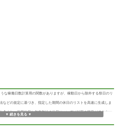
RKDAYのような稼働日数計算用の関数がありますが、稼動日から除外する祭日のリ
法などの規定に基づき、指定した期間の休日のリストを高速に生成しま
も含まれ、振替休日と年末年始の休日については以下の指定ができま
▼ 続きを見る ▼
の祝日) をリストに含めるかどうか
休日ベースで含める」「銀行休業日ベースで含める」のいずれか