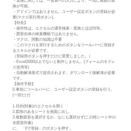
・置換に関しては、一覧表への入力により、一気に複数の置
換が可能。
・アドインではありません。ユーザー設定ボタンの登録が必
要(マクロ実行用ボタン)。
【特長】
・操作性は、エクセルの通常検索・置換とほぼ同等。
・図形自体の検索機能ではありません。
・マクロ、関数の知識は不要
・このマクロを実行するためのボタンをツールバーに登録す
るスキルが必要です。
（登録用ボタンを押すだけに変更しました。）
・Excel2000以上でないと動作しません。(フォームのモドレ
ス使用等)
・自動解凍形式で提供されます。ダウンロード後解凍が必要
です。
【操作手順】
0.事前にツールバーに、ユーザー設定ボタンの登録を行う。
(一回だけ)
1.目的(対象)のエクセルを開く
2.図形のあるシートを画面に出し、
3.複数図形を選択するか、なにも選択せず(この時シート中の
全図形対象)
に、 「0で登録」のボタンを押す。