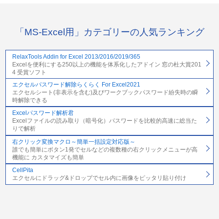
「MS-Excel用」カテゴリーの人気ランキング
RelaxTools Addin for Excel 2013/2016/2019/365
Excelを便利にする250以上の機能を体系化したアドイン 窓の杜大賞201
4 受賞ソフト
エクセルパスワード解除らくらく For Excel2021
エクセルシート(非表示を含む)及びワークブックパスワード紛失時の瞬
時解除できる
Excelパスワード解析君
Excelファイルの読み取り（暗号化）パスワードを比較的高速に総当た
りで解析
右クリック変換マクロ～簡単一括設定対応版～
誰でも簡単にボタン1発でセルなどの複数種の右クリックメニューが高
機能に カスタマイズも簡単
CellPita
エクセルにドラッグ&ドロップでセル内に画像をピッタリ貼り付け