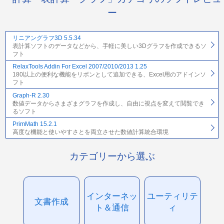
ー
リニアングラフ3D 5.5.34
表計算ソフトのデータなどから、手軽に美しい3Dグラフを作成できるソ
フト
RelaxTools Addin For Excel 2007/2010/2013 1.25
180以上の便利な機能をリボンとして追加できる、Excel用のアドインソ
フト
Graph-R 2.30
数値データからさまざまグラフを作成し、自由に視点を変えて閲覧でき
るソフト
PrimMath 15.2.1
高度な機能と使いやすさとを両立させた数値計算統合環境
カテゴリーから選ぶ
インターネッ
ユーティリテ
文書作成
ト＆通信
ィ