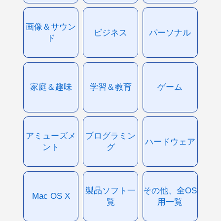
画像＆サウン
ビジネス
パーソナル
ド
家庭＆趣味
学習＆教育
ゲーム
アミューズメ
プログラミン
ハードウェア
ント
グ
製品ソフト一
その他、全OS
Mac OS X
覧
用一覧