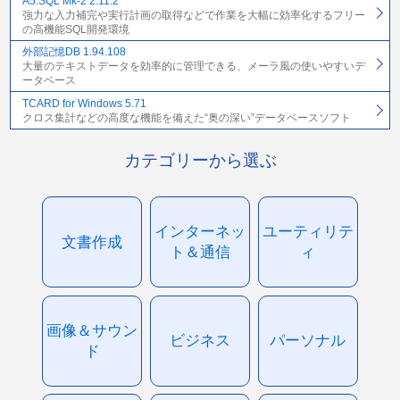
A5:SQL Mk-2 2.11.2
強力な入力補完や実行計画の取得などで作業を大幅に効率化するフリー
の高機能SQL開発環境
外部記憶DB 1.94.108
大量のテキストデータを効率的に管理できる、メーラ風の使いやすいデ
ータベース
TCARD for Windows 5.71
クロス集計などの高度な機能を備えた“奥の深い”データベースソフト
カテゴリーから選ぶ
インターネッ
ユーティリテ
文書作成
ト＆通信
ィ
画像＆サウン
ビジネス
パーソナル
ド