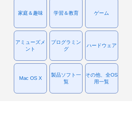
家庭＆趣味
学習＆教育
ゲーム
アミューズメ
プログラミン
ハードウェア
ント
グ
製品ソフト一
その他、全OS
Mac OS X
覧
用一覧