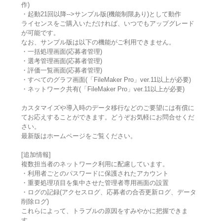
作)
・起動21回以降-->サンプル版(機能制限あり)として動作
ライセンスをご購入いただければ、いつでもアップグレード
が可能です。
なお、サンプル版は以下の機能がご利用できません。
・一括処理画面(応募者管理)
・選考管理画面(応募者管理)
・評価一覧画面(応募者管理)
・すべてのグラフ画面(「FileMaker Pro」ver.11以上が必要)
・ネットワーク共有(「FileMaker Pro」ver.11以上が必要)
カスタマイズや導入時のデータ移行などのご要望には有償に
てお応えすることができます。どうぞお気軽にお問合せくだ
さい。
最新版はホームページをご覧ください。
[追加情報]
複数担当者のネットワーク利用に配慮しています。
・利用者ごとのパスワードに保護されたアカウント
・重要処理項目を集中させた管理者専用画面の設置
・ログの記録(アクセスログ、応募者の合否更新ログ、データ
削除ログ)
これらによって、トラブルの原因をすみやかに把握できま
す。