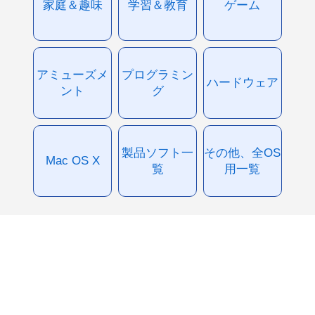
家庭＆趣味
学習＆教育
ゲーム
アミューズメ
プログラミン
ハードウェア
ント
グ
製品ソフト一
その他、全OS
Mac OS X
覧
用一覧