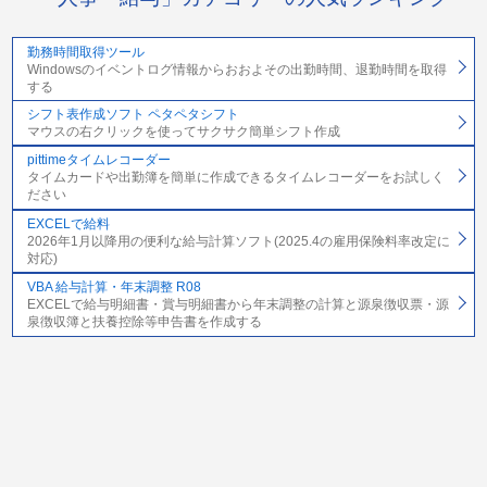
勤務時間取得ツール
Windowsのイベントログ情報からおおよその出勤時間、退勤時間を取得
する
シフト表作成ソフト ペタペタシフト
マウスの右クリックを使ってサクサク簡単シフト作成
pittimeタイムレコーダー
タイムカードや出勤簿を簡単に作成できるタイムレコーダーをお試しく
ださい
EXCELで給料
2026年1月以降用の便利な給与計算ソフト(2025.4の雇用保険料率改定に
対応)
VBA 給与計算・年末調整 R08
EXCELで給与明細書・賞与明細書から年末調整の計算と源泉徴収票・源
泉徴収簿と扶養控除等申告書を作成する