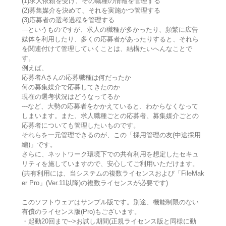
(1)求人依頼を受け、その職種の情報を管理する
(2)募集媒介を決めて、それを実施かつ管理する
(3)応募者の選考過程を管理する
---というものですが、求人の職種が多かったり、頻繁に広告
媒体を利用したり、多くの応募者があったりすると、それら
を関連付けて管理していくことは、結構たいへんなことで
す。
例えば、
応募者Aさんの応募職種は何だったか
何の募集媒介で応募してきたのか
現在の選考状況はどうなってるか
---など、大勢の応募者をかかえていると、わからなくなって
しまいます。また、求人職種ごとの応募者、募集媒介ごとの
応募者についても管理したいものです。
それらを一元管理できるのが、この「採用管理の友(中途採用
編)」です。
さらに、ネットワーク環境下での共有利用を想定したセキュ
リティを施していますので、安心してご利用いただけます。
(共有利用には、当システムの複数ライセンスおよび「FileMak
er Pro」(Ver.11以降)の複数ライセンスが必要です)
このソフトウェアはサンプル版です。別途、機能制限のない
有償のライセンス版(Pro)もございます。
・起動20回まで-->お試し期間(正規ライセンス版と同様に動