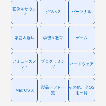
画像＆サウン
ビジネス
パーソナル
ド
家庭＆趣味
学習＆教育
ゲーム
アミューズメ
プログラミン
ハードウェア
ント
グ
製品ソフト一
その他、全OS
Mac OS X
覧
用一覧