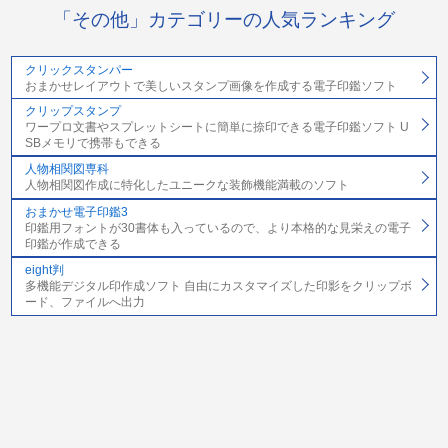
「その他」カテゴリーの人気ランキング
クリックスタンパー
おまかせレイアウトで美しいスタンプ画像を作成する電子印鑑ソフト
クリップスタンプ
ワープロ文書やスプレットシートに簡単に捺印できる電子印鑑ソフト U
SBメモリで携帯もできる
人物相関図専科
人物相関図作成に特化したユニークな装飾機能満載のソフト
おまかせ電子印鑑3
印鑑用フォントが30書体も入っているので、より本格的な見栄えの電子
印鑑が作成できる
eight判
多機能デジタル印作成ソフト 自由にカスタマイズした印影をクリップボ
ード、ファイルへ出力