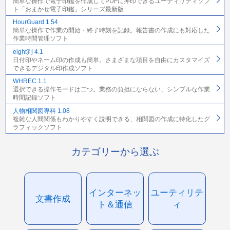
簡単な操作で電子印鑑を作成してPDFに押印できるユーティリティソフ
ト「おまかせ電子印鑑」シリーズ最新版
HourGuard 1.54
簡単な操作で作業の開始・終了時刻を記録。報告書の作成にも対応した
作業時間管理ソフト
eight判 4.1
日付印やネーム印の作成も簡単。さまざまな項目を自由にカスタマイズ
できるデジタル印作成ソフト
WHREC 1.1
選択できる操作モードは二つ。業務の負担にならない、シンプルな作業
時間記録ソフト
人物相関図専科 1.08
複雑な人間関係もわかりやすく説明できる、相関図の作成に特化したグ
ラフィックソフト
カテゴリーから選ぶ
インターネッ
ユーティリテ
文書作成
ト＆通信
ィ