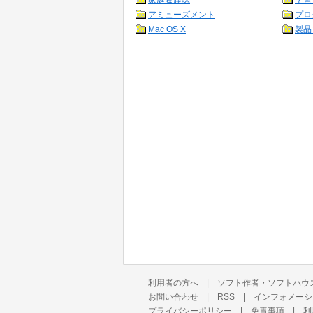
家庭＆趣味
学習
アミューズメント
プロ
Mac OS X
製品
利用者の方へ
|
ソフト作者・ソフトハウ
お問い合わせ
|
RSS
|
インフォメーシ
プライバシーポリシー
|
免責事項
|
利