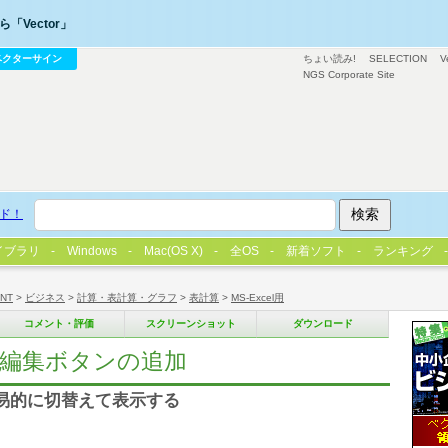
「Vector」
ベクターサイン
ちょい読み!
SELECTION
V
NGS Corporate Site
ド！
イブラリ
Windows
Mac(OS X)
全OS
新着ソフト
ランキング
/NT
>
ビジネス
>
計算・表計算・グラフ
>
表計算
>
MS-Excel用
コメント・評価
スクリーンショット
ダウンロード
cel編集ボタンの追加
簡易的に切替えて表示する