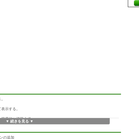
ス。
て表示する。
ンを簡易的に切替えて
▼ 続きを見る ▼
。
切り替えることができます。
タンの追加