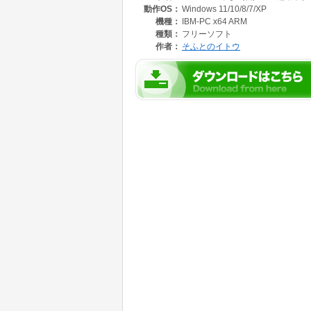
動作OS：
Windows 11/10/8/7/XP
【注意】
単独では利用できません。
機種：
IBM-PC x64 ARM
事前に別のExcelBookを起動してからこのツ
種類：
フリーソフト
実行後はCtl+Zでの戻しはできません。
作者：
そふとのイトウ
【名称】
<ツールのやま>(新)Excel編集ボタンの追加
【バージョン 】V3.1 (yama044_v3.1.zip)
【種別 】フリーウエア ※.書籍への掲載自由。
【著作権 】そふとのイトウ
【連絡先はURL参照 】https://infoakita.sakura.ne.j
【アンインストール】解凍ファイルの削除。
【動作環境】
OS: Windows10/11
ソフト:Excel(32bit)
※.その他
Windows10/11、及びExcel2013-2019(32b
その他のバージョンでもほぼ動作します。
レジストリは使用していません
特殊DLLは使用していません。
使用言語はVisual Basic for Applications(VBA)