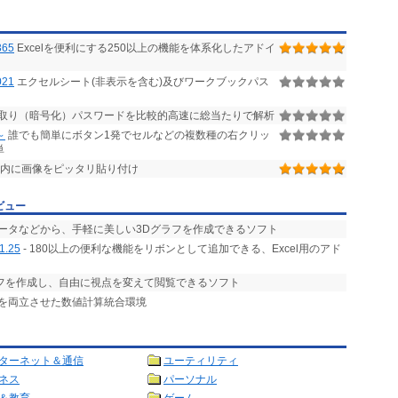
365
Excelを便利にする250以上の機能を体系化したアドイ
21
エクセルシート(非表示を含む)及びワークブックパス
読み取り（暗号化）パスワードを比較的高速に総当たりで解析
～
誰でも簡単にボタン1発でセルなどの複数種の右クリッ
単
ル内に画像をピッタリ貼り付け
ビュー
データなどから、手軽に美しい3Dグラフを作成できるソフト
1.25
- 180以上の便利な機能をリボンとして追加できる、Excel用のアド
ラフを作成し、自由に視点を変えて閲覧できるソフト
とを両立させた数値計算統合環境
ターネット＆通信
ユーティリティ
ネス
パーソナル