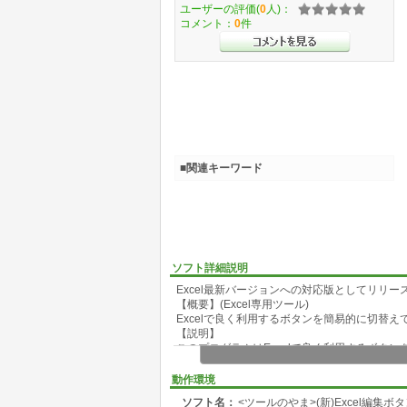
ユーザーの評価(
0
人)：
コメント：
0
件
■関連キーワード
ソフト詳細説明
Excel最新バージョンへの対応版としてリリー
【概要】(Excel専用ツール)
Excelで良く利用するボタンを簡易的に切替え
【説明】
このプログラムはExcelで良く利用するボタ
小さな領域で編集ボタンを表示させるものです
コマンドボタンのクリックにて表示・非表示を
動作環境
表示されるボタンの内容は固定です。
ソフト名：
<ツールのやま>(新)Excel編集ボ
良く使うと思われるものを表示しています。