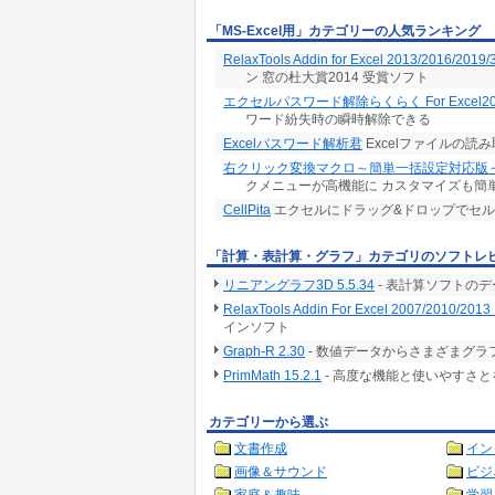
「MS-Excel用」カテゴリーの人気ランキング
RelaxTools Addin for Excel 2013/2016/2019/
ン 窓の杜大賞2014 受賞ソフト
エクセルパスワード解除らくらく For Excel20
ワード紛失時の瞬時解除できる
Excelパスワード解析君
Excelファイルの
右クリック変換マクロ～簡単一括設定対応版
クメニューが高機能に カスタマイズも簡
CellPita
エクセルにドラッグ&ドロップでセ
「計算・表計算・グラフ」カテゴリのソフトレ
リニアングラフ3D 5.5.34
- 表計算ソフトの
RelaxTools Addin For Excel 2007/2010/2013 
インソフト
Graph-R 2.30
- 数値データからさまざまグ
PrimMath 15.2.1
- 高度な機能と使いやすさ
カテゴリーから選ぶ
文書作成
イン
画像＆サウンド
ビジ