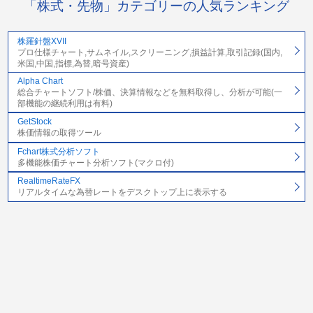
「株式・先物」カテゴリーの人気ランキング
株羅針盤XVII
プロ仕様チャート,サムネイル,スクリーニング,損益計算,取引記録(国内,
米国,中国,指標,為替,暗号資産)
Alpha Chart
総合チャートソフト/株価、決算情報などを無料取得し、分析が可能(一
部機能の継続利用は有料)
GetStock
株価情報の取得ツール
Fchart株式分析ソフト
多機能株価チャート分析ソフト(マクロ付)
RealtimeRateFX
リアルタイムな為替レートをデスクトップ上に表示する