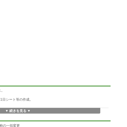
ス。
31日シート等の作成。
▼ 続きを見る ▼
数シートを作成します。
称の一括変更をする。
ト名称の一括変更
・3桁で合わせた連続番号。