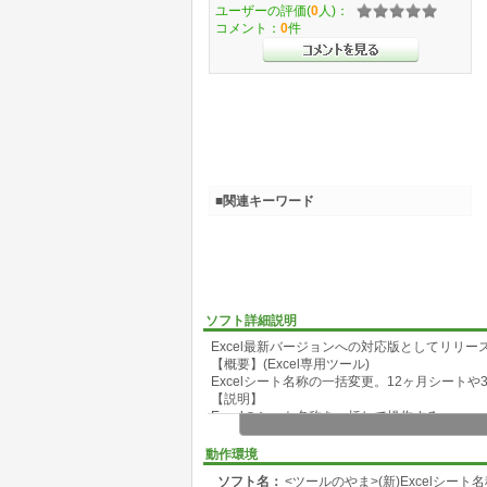
ユーザーの評価(
0
人)：
コメント：
0
件
■関連キーワード
ソフト詳細説明
Excel最新バージョンへの対応版としてリリー
【概要】(Excel専用ツール)
Excelシート名称の一括変更。12ヶ月シートや
【説明】
Excelのシート名称を一括して操作する。
1年の12ヶ月分のシートや1ヶ月分31日の複
該当するコマンドボタンをクリックでシート名
動作環境
変更する名称は連番と日付への変更。
ソフト名：
<ツールのやま>(新)Excelシー
連番には、連続番号・桁合わせをした連続番号