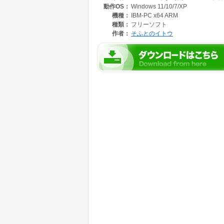
動作OS：
Windows 11/10/7/XP
日付では、年・月・日をそれぞれ選択して書き
条件によりシート名が重複が発生する時には、
機種：
IBM-PC x64 ARM
年の指定は、西暦4桁・和暦・西暦2桁より選
種類：
フリーソフト
【注意】
作者：
そふとのイトウ
単独では利用できません。
事前に別のExcelBookを起動してからこのツ
実行後はCtl+Zでの戻しはできません。
和暦年号は下記範囲にて書込む。
1860年 - 万延1年
1861年 - 文久1年
1864年 - 元治1年
1865年 - 慶応1年
1868年 - 明治1年
1912年 - 大正1年
1926年 - 昭和1年
1989年 - 平成1年
2019年 - 令和1年
2010以降は令和
【名称】
<ツールのやま>(新)Excelシート名称の一括変
【バージョン 】V3.1 (yama010_v3.2.zip)
【種別 】フリーウエア ※.書籍への掲載自由。
【著作権 】そふとのイトウ
【連絡先はURL参照 】https://infoakita.sakura.ne.j
【アンインストール】解凍ファイルの削除。
【動作環境】
OS: Windows10/11
ソフト:Excel(32bit)