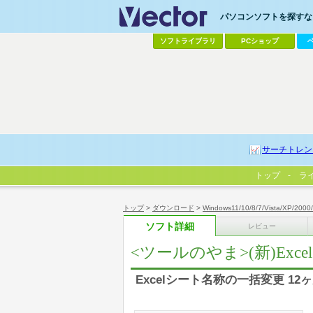
パソコンソフトを探すなら
ソフトライブラリ
PCショップ
サーチトレン
トップ
ラ
トップ
>
ダウンロード
>
Windows11/10/8/7/Vista/XP/2000
ソフト詳細
レビュー
<ツールのやま>(新)Ex
Excelシート名称の一括変更 1