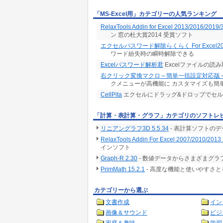
※.その他
「MS-Excel用」カテゴリーの人気ランキング
Windows10/11、及びExcel2013-2019(32b
その他のバージョンでもほぼ動作します。
RelaxTools Addin for Excel 2013/2016/2019/
レジストリは使用していません
ン 窓の杜大賞2014 受賞ソフト
特殊DLLは使用していません。
エクセルパスワード解除らくらく For Excel20
使用言語はVisual Basic for Applications(VBA)
ワード紛失時の瞬時解除できる
【免責】
当プログラム利用によって生じた直接的、
Excelパスワード解析君
Excelファイルの
または、間接的な損害・被害についての保証・
右クリック変換マクロ～簡単一括設定対応版
Copyright(c)2006-2026 そふとのイトウ All right
クメニューが高機能に カスタマイズも簡
CellPita
エクセルにドラッグ&ドロップでセ
「計算・表計算・グラフ」カテゴリのソフトレ
リニアングラフ3D 5.5.34
- 表計算ソフトの
RelaxTools Addin For Excel 2007/2010/2013 
インソフト
Graph-R 2.30
- 数値データからさまざまグ
PrimMath 15.2.1
- 高度な機能と使いやすさ
カテゴリーから選ぶ
文書作成
イン
画像＆サウンド
ビジ