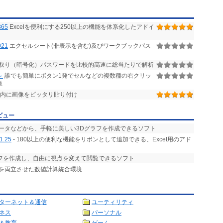
it)は動作確認済み。
365
Excelを便利にする250以上の機能を体系化したアドイ
21
エクセルシート(非表示を含む)及びワークブックパス
。
読み取り（暗号化）パスワードを比較的高速に総当たりで解析
賠償は出来ません。
～
誰でも簡単にボタン1発でセルなどの複数種の右クリッ
s reserved
単
ル内に画像をピッタリ貼り付け
ビュー
データなどから、手軽に美しい3Dグラフを作成できるソフト
1.25
- 180以上の便利な機能をリボンとして追加できる、Excel用のアド
ラフを作成し、自由に視点を変えて閲覧できるソフト
とを両立させた数値計算統合環境
ターネット＆通信
ユーティリティ
ネス
パーソナル