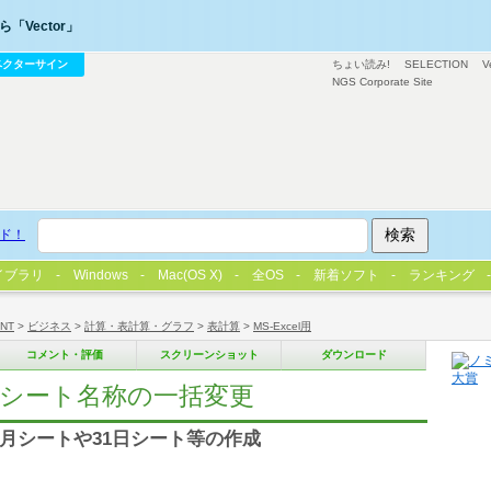
「Vector」
ベクターサイン
ちょい読み!
SELECTION
V
NGS Corporate Site
ド！
イブラリ
Windows
Mac(OS X)
全OS
新着ソフト
ランキング
/NT
>
ビジネス
>
計算・表計算・グラフ
>
表計算
>
MS-Excel用
コメント・評価
スクリーンショット
ダウンロード
celシート名称の一括変更
2ヶ月シートや31日シート等の作成