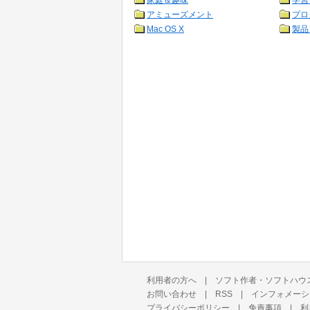
家庭＆趣味
学習
アミューズメント
プロ
Mac OS X
製品
利用者の方へ
|
ソフト作者・ソフトハウ
お問い合わせ
|
RSS
|
インフォメーシ
プライバシーポリシー
|
免責事項
|
利