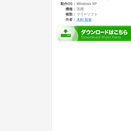
動作OS：
Windows XP
機種：
汎用
種類：
フリーソフト
作者：
木村 智省