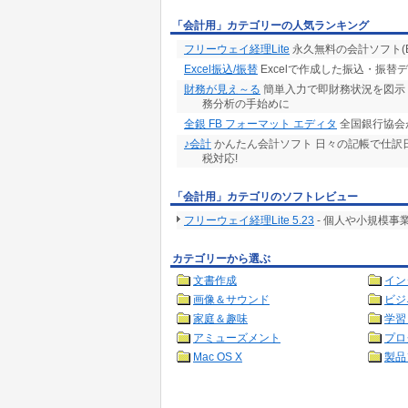
「会計用」カテゴリーの人気ランキング
フリーウェイ経理Lite
永久無料の会計ソフト(Ex
Excel振込/振替
Excelで作成した振込・振
財務が見え～る
簡単入力で即財務状況を図示
務分析の手始めに
全銀 FB フォーマット エディタ
全国銀行協会
♪会計
かんたん会計ソフト 日々の記帳で仕訳
税対応!
「会計用」カテゴリのソフトレビュー
フリーウェイ経理Lite 5.23
- 個人や小規模
カテゴリーから選ぶ
文書作成
イン
画像＆サウンド
ビジ
家庭＆趣味
学習
アミューズメント
プロ
Mac OS X
製品