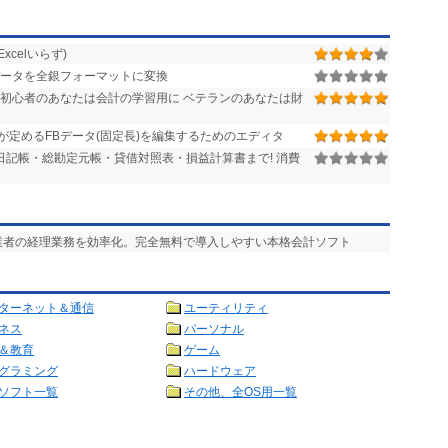
celいらず)
替データを全銀フォーマットに変換
 初心者のあなたは会計の学習用に ベテランのあなたは財
が定めるFBデータ(固定長)を編集するためのエディタ
日記帳・総勘定元帳・貸借対照表・損益計算書まで! 消費
事業者の経理業務を効率化。完全無料で導入しやすい本格会計ソフト
ターネット＆通信
ユーティリティ
ネス
パーソナル
＆教育
ゲーム
グラミング
ハードウェア
ソフト一覧
その他、全OS用一覧