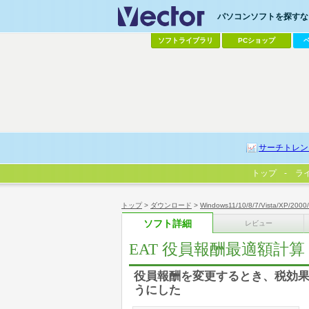
パソコンソフトを探すなら
ソフトライブラリ
PCショップ
サーチトレン
トップ
ラ
トップ
>
ダウンロード
>
Windows11/10/8/7/Vista/XP/2000
ソフト詳細
レビュー
EAT 役員報酬最適額計算
役員報酬を変更するとき、税効
うにした