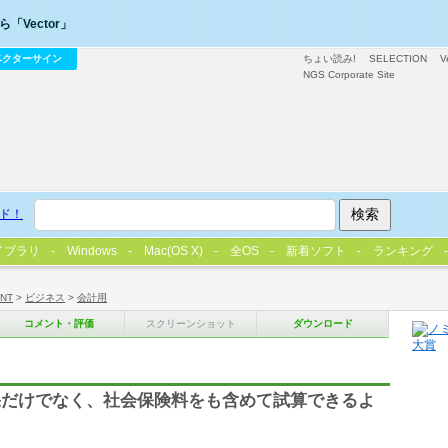
「Vector」
ベクターサイン
ちょい読み!
SELECTION
V
NGS Corporate Site
ド！
イブラリ
Windows
Mac(OS X)
全OS
新着ソフト
ランキング
/NT
>
ビジネス
>
会計用
コメント・評価
スクリーンショット
ダウンロード
果だけでなく、社会保険料をも含めて試算できるよ