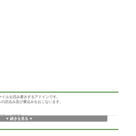
トファイルを読み書きするアドインです。
イルの読込み及び書込みをおこないます。
り) 拡張子 .txt
▼ 続きを見る ▼
みます。