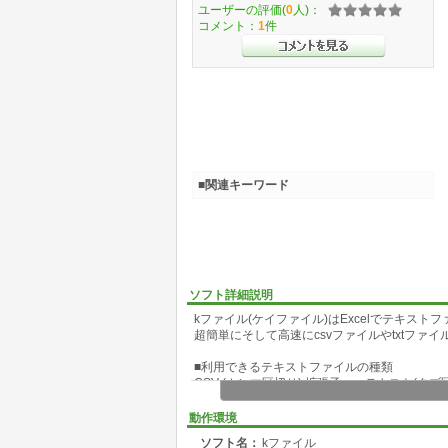
ユーザーの評価(
0
人)：
コメント：
1
件
■関連キーワード
ソフト詳細説明
kファイル(ケイファイル)はExcelでテキス
超簡単にそして高速にcsvファイルやtxtファ
■利用できるテキストファイルの種類
CSV (カンマ区切り) 拡張子 .csvテキスト(タブ区切
■特長
動作環境
最短の手順で高速の読み書きを行います。
ソフト名：
kファイル
読込みはテキストファイルのイメージ通りに読