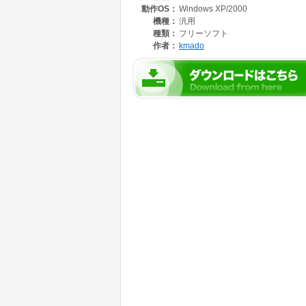
動作OS：
Windows XP/2000
詳細情報はヘルプ及び[kファイル]WebSiteを
機種：
汎用
http://homepage2.nifty.com/kmado/kfiles.htm
種類：
フリーソフト
作者：
kmado