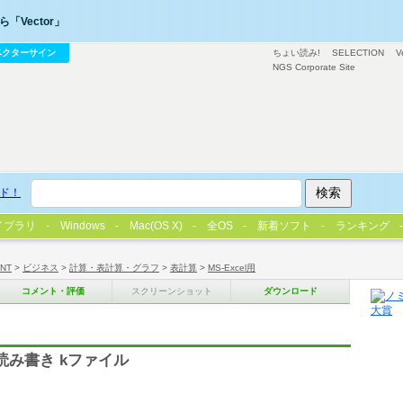
「Vector」
ベクターサイン
ちょい読み!
SELECTION
V
NGS Corporate Site
ド！
イブラリ
Windows
Mac(OS X)
全OS
新着ソフト
ランキング
/NT
>
ビジネス
>
計算・表計算・グラフ
>
表計算
>
MS-Excel用
コメント・評価
スクリーンショット
ダウンロード
読み書き kファイル