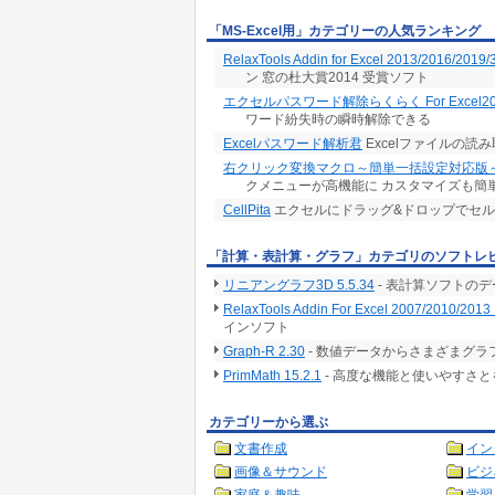
「MS-Excel用」カテゴリーの人気ランキング
RelaxTools Addin for Excel 2013/2016/2019/
ン 窓の杜大賞2014 受賞ソフト
エクセルパスワード解除らくらく For Excel20
ワード紛失時の瞬時解除できる
Excelパスワード解析君
Excelファイルの
右クリック変換マクロ～簡単一括設定対応版
クメニューが高機能に カスタマイズも簡
CellPita
エクセルにドラッグ&ドロップでセ
「計算・表計算・グラフ」カテゴリのソフトレ
リニアングラフ3D 5.5.34
- 表計算ソフトの
RelaxTools Addin For Excel 2007/2010/2013 
インソフト
Graph-R 2.30
- 数値データからさまざまグ
PrimMath 15.2.1
- 高度な機能と使いやすさ
カテゴリーから選ぶ
文書作成
イン
画像＆サウンド
ビジ