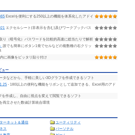
365
Excelを便利にする250以上の機能を体系化したアドイ
21
エクセルシート(非表示を含む)及びワークブックパス
読み取り（暗号化）パスワードを比較的高速に総当たりで解析
～
誰でも簡単にボタン1発でセルなどの複数種の右クリッ
単
ル内に画像をピッタリ貼り付け
ビュー
データなどから、手軽に美しい3Dグラフを作成できるソフト
1.25
- 180以上の便利な機能をリボンとして追加できる、Excel用のアド
ラフを作成し、自由に視点を変えて閲覧できるソフト
とを両立させた数値計算統合環境
ターネット＆通信
ユーティリティ
ネス
パーソナル