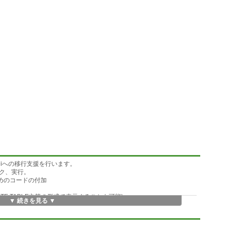
elphiへの移行支援を行います。
ェック、実行。
るためのコードの付加
ATE TABLE文等の形式で表示することも可能)
▼ 続きを見る ▼
除)