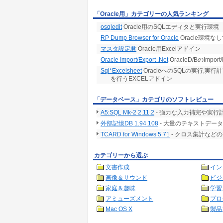
「Oracle用」カテゴリーの人気ランキング
osqledit
Oracle用のSQLエディタと実行環境
RP Dump Browser for Oracle
Oracle環境
マスタ設定君
Oracle用Excelアドイン
Oracle Import/Export .Net
OracleD/BのImpo
Sql*Excelsheet
OracleへのSQLの実行,実行
を行うEXCELアドイン
「データベース」カテゴリのソフトレビュー
A5:SQL Mk-2 2.11.2
- 強力な入力補完や実行
外部記憶DB 1.94.108
- 大量のテキストデー
TCARD for Windows 5.71
- クロス集計など
カテゴリーから選ぶ
文書作成
イン
画像＆サウンド
ビジ
家庭＆趣味
学習
アミューズメント
プロ
Mac OS X
製品