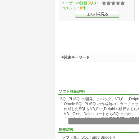
ユーザーの評価(
0
人)：
コメント：
0
件
■関連キーワード
ソフト詳細説明
SQL,PL/SQLの開発、デバッグ、VB,C++,D
・Oracle SQL,PL/SQLの作成時のエラーチ
・作成したSQLをVB,C++,Delphiへ移行す
・VB、C++、DelphiコードからSQLの抽出
・テーブルレイアウトの表示(SELECT文,CRE
・テーブル内容のメンテナンス(追加、修正、削
・最初のOracleへの要求時に自動接続。
動作環境
ソフト名：
SQL Turbo Bridge R