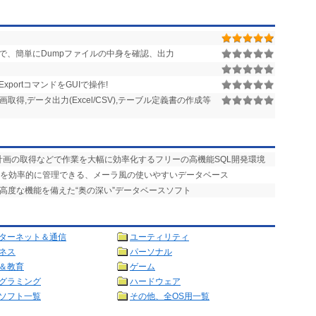
なしで、簡単にDumpファイルの中身を確認、出力
rt/ExportコマンドをGUIで操作!
計画取得,データ出力(Excel/CSV),テーブル定義書の作成等
計画の取得などで作業を大幅に効率化するフリーの高機能SQL開発環境
タを効率的に管理できる、メーラ風の使いやすいデータベース
の高度な機能を備えた“奥の深い”データベースソフト
ターネット＆通信
ユーティリティ
ネス
パーソナル
＆教育
ゲーム
グラミング
ハードウェア
ソフト一覧
その他、全OS用一覧