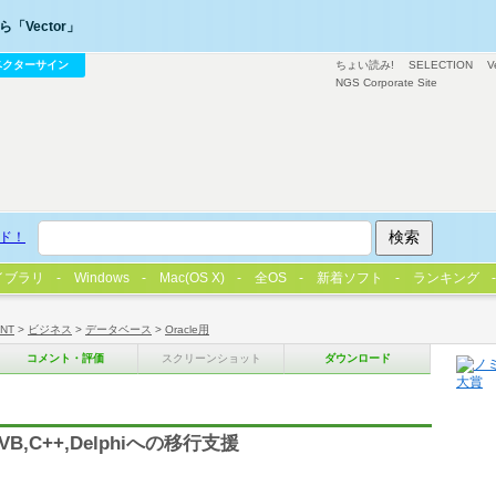
「Vector」
ベクターサイン
ちょい読み!
SELECTION
V
NGS Corporate Site
ド！
イブラリ
Windows
Mac(OS X)
全OS
新着ソフト
ランキング
/NT
>
ビジネス
>
データベース
>
Oracle用
コメント・評価
スクリーンショット
ダウンロード
B,C++,Delphiへの移行支援