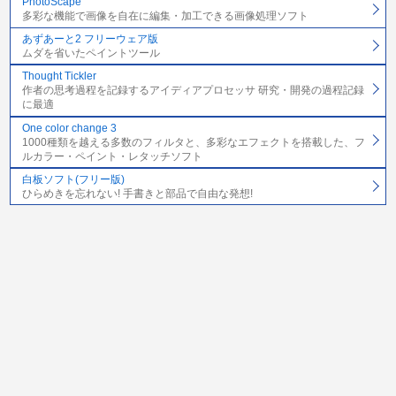
PhotoScape
多彩な機能で画像を自在に編集・加工できる画像処理ソフト
あずあーと2 フリーウェア版
ムダを省いたペイントツール
Thought Tickler
作者の思考過程を記録するアイディアプロセッサ 研究・開発の過程記録
に最適
One color change 3
1000種類を越える多数のフィルタと、多彩なエフェクトを搭載した、フ
ルカラー・ペイント・レタッチソフト
白板ソフト(フリー版)
ひらめきを忘れない! 手書きと部品で自由な発想!