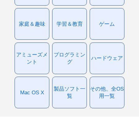
家庭＆趣味
学習＆教育
ゲーム
アミューズメ
プログラミン
ハードウェア
ント
グ
製品ソフト一
その他、全OS
Mac OS X
覧
用一覧