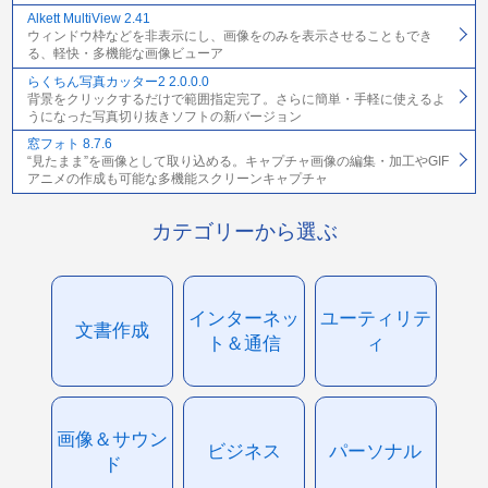
Alkett MultiView 2.41
ウィンドウ枠などを非表示にし、画像をのみを表示させることもでき
る、軽快・多機能な画像ビューア
らくちん写真カッター2 2.0.0.0
背景をクリックするだけで範囲指定完了。さらに簡単・手軽に使えるよ
うになった写真切り抜きソフトの新バージョン
窓フォト 8.7.6
“見たまま”を画像として取り込める。キャプチャ画像の編集・加工やGIF
アニメの作成も可能な多機能スクリーンキャプチャ
カテゴリーから選ぶ
インターネッ
ユーティリテ
文書作成
ト＆通信
ィ
画像＆サウン
ビジネス
パーソナル
ド