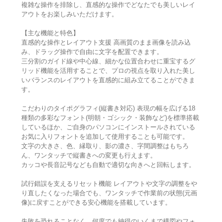
複雑な操作を排除し、直感的な操作でどなたでも美しいレイ
アウトをお楽しみいただけます。
【主な機能と特色】
直感的な操作とレイアウト支援 高画質のまま画像を読み込
み、ドラッグ操作で自由に文字を配置できます。
三分割のガイド線や中心線、細かな位置合わせに重宝するグ
リッド機能を活用することで、プロの視点を取り入れた美し
いバランスのレイアウトを直感的に組み立てることができま
す。
こだわりのタイポグラフィ(縦書き対応) 表現の幅を広げる18
種類の多彩なフォント(明朝・ゴシック・装飾など)を標準搭載
しているほか、ご自身のパソコンにインストールされている
お気に入りフォントを追加して使用することも可能です。
文字の大きさ、色、縁取り、影の濃さ、字間調整はもちろ
ん、ワンタッチで縦書きへの変更も行えます。
カッコや長音記号なども自動で適切な向きへと回転します。
試行錯誤を支えるリセット機能 レイアウトや文字の調整をや
り直したくなった場合でも、ワンタッチで作業前の状態(元画
像)に戻すことができる安心機能を搭載しています。
失敗を恐れることなく、何度でも納得のいくまで構図やフォ