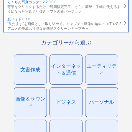
らくちん写真カッター2 2.0.0.0
背景をクリックするだけで範囲指定完了。さらに簡単・手軽に使えるよ
うになった写真切り抜きソフトの新バージョン
窓フォト 8.7.6
“見たまま”を画像として取り込める。キャプチャ画像の編集・加工やGIF
アニメの作成も可能な多機能スクリーンキャプチャ
カテゴリーから選ぶ
インターネッ
ユーティリテ
文書作成
ト＆通信
ィ
画像＆サウン
ビジネス
パーソナル
ド