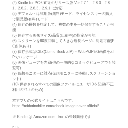
(2) Kindle for PCの直近のリリース版 Ver.2.7.1、2.8.0、2.8.
1、2.8.2、2.8.3、2.9.1 に対応
(3) デフォルトは試用版(無料)モード、ライセンスキーの購入
で製品版(有料)モード
(4) 保存の冊数を指定して、複数の本を一括保存することが可
能
(5) 保存する画像サイズ/品質(圧縮率)の指定が可能
(6) スクリーンを90度回転して大きな縦長ページに対応可能(P
C条件あり)
(7) 保存形式はCBZ(Comic Book ZIP) = WebP/JPEG画像をZI
Pでパッケージ
(8) 画像ビューアを内蔵(他の一般的なコミックビューアでも閲
覧可)
(9) 仮想モニターに対応(仮想モニターに移動しスクリーンショ
ット)
(10) 保存されるすべての画像ファイルにユーザIDを記録(不正
利用の抑止のため)
本アプリの公式サイトはこちらです:
https://midorinobike.com/ebook-image-saver-official/
※ Kindle は Amazon.com, Inc. の登録商標です
以上