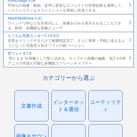
PhotoStage 5.09
手持ちの画像・動画・音声に多彩なエフェクトや切替効果を適用して、
ハイクォリティなスライドショーを簡単に作成できる
Alkett MultiView 2.41
ウィンドウ枠などを非表示にし、画像をのみを表示させることもでき
る、軽快・多機能な画像ビューア
らくちん写真カッター2 2.0.0.0
背景をクリックするだけで範囲指定完了。さらに簡単・手軽に使えるよ
うになった写真切り抜きソフトの新バージョン
窓フォト 8.7.6
“見たまま”を画像として取り込める。キャプチャ画像の編集・加工やGIF
アニメの作成も可能な多機能スクリーンキャプチャ
カテゴリーから選ぶ
インターネッ
ユーティリテ
文書作成
ト＆通信
ィ
画像＆サウン