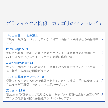
「グラフィックス関係」カテゴリのソフトレビュー
パッと目立つ！画像加工
何気ない写真を「パッ」と華やかに目立つ画像に大変身させる画像編集
ソフト
PhotoStage 5.09
手持ちの画像・動画・音声に多彩なエフェクトや切替効果を適用して、
ハイクォリティなスライドショーを簡単に作成できる
Alkett MultiView 2.41
ウィンドウ枠などを非表示にし、画像をのみを表示させることもでき
る、軽快・多機能な画像ビューア
らくちん写真カッター2 2.0.0.0
背景をクリックするだけで範囲指定完了。さらに簡単・手軽に使えるよ
うになった写真切り抜きソフトの新バージョン
窓フォト 8.7.6
“見たまま”を画像として取り込める。キャプチャ画像の編集・加工やGIF
アニメの作成も可能な多機能スクリーンキャプチャ