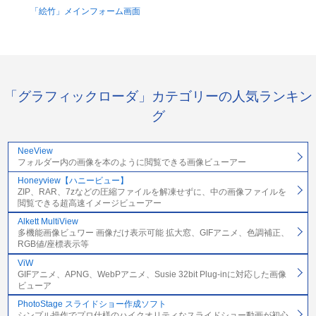
「絵竹」メインフォーム画面
「グラフィックローダ」カテゴリーの人気ランキン
グ
NeeView
フォルダー内の画像を本のように閲覧できる画像ビューアー
Honeyview【ハニービュー】
ZIP、RAR、7zなどの圧縮ファイルを解凍せずに、中の画像ファイルを
閲覧できる超高速イメージビューアー
Alkett MultiView
多機能画像ビュワー 画像だけ表示可能 拡大窓、GIFアニメ、色調補正、
RGB値/座標表示等
ViW
GIFアニメ、APNG、WebPアニメ、Susie 32bit Plug-inに対応した画像
ビューア
PhotoStage スライドショー作成ソフト
シンプル操作でプロ仕様のハイクオリティなスライドショー動画が初心