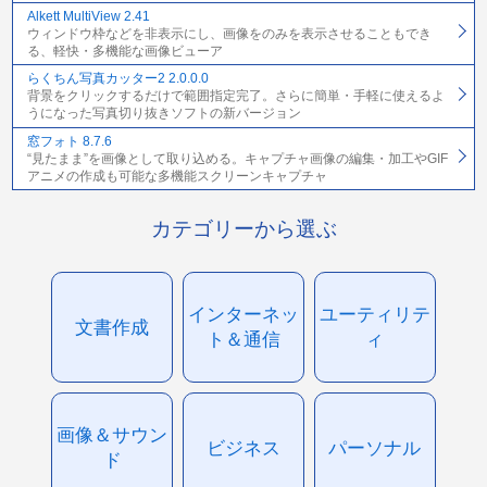
Alkett MultiView 2.41
ウィンドウ枠などを非表示にし、画像をのみを表示させることもでき
る、軽快・多機能な画像ビューア
らくちん写真カッター2 2.0.0.0
背景をクリックするだけで範囲指定完了。さらに簡単・手軽に使えるよ
うになった写真切り抜きソフトの新バージョン
窓フォト 8.7.6
“見たまま”を画像として取り込める。キャプチャ画像の編集・加工やGIF
アニメの作成も可能な多機能スクリーンキャプチャ
カテゴリーから選ぶ
インターネッ
ユーティリテ
文書作成
ト＆通信
ィ
画像＆サウン
ビジネス
パーソナル
ド