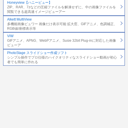
Honeyview【ハニービュー】
ZIP、RAR、7zなどの圧縮ファイルを解凍せずに、中の画像ファイルを
閲覧できる超高速イメージビューアー
Alkett MultiView
多機能画像ビュワー 画像だけ表示可能 拡大窓、GIFアニメ、色調補正、
RGB値/座標表示等
ViW
GIFアニメ、APNG、WebPアニメ、Susie 32bit Plug-inに対応した画像
ビューア
PhotoStage スライドショー作成ソフト
シンプル操作でプロ仕様のハイクオリティなスライドショー動画が初心
者でも簡単に作れる