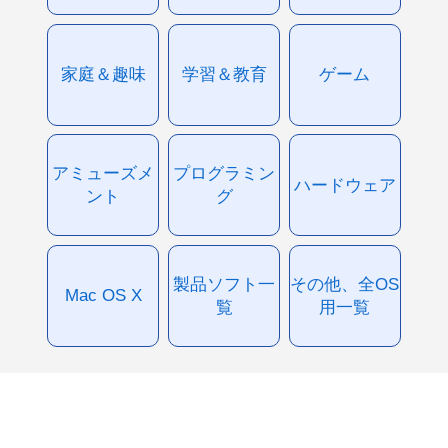
家庭＆趣味
学習＆教育
ゲーム
アミューズメ
プログラミン
ハードウェア
ント
グ
製品ソフト一
その他、全OS
Mac OS X
覧
用一覧