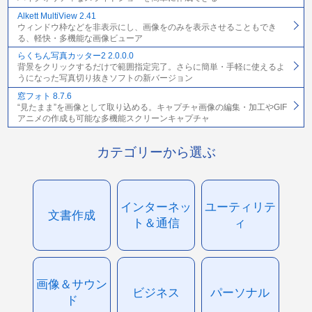
Alkett MultiView 2.41
ウィンドウ枠などを非表示にし、画像をのみを表示させることもでき
る、軽快・多機能な画像ビューア
らくちん写真カッター2 2.0.0.0
背景をクリックするだけで範囲指定完了。さらに簡単・手軽に使えるよ
うになった写真切り抜きソフトの新バージョン
窓フォト 8.7.6
“見たまま”を画像として取り込める。キャプチャ画像の編集・加工やGIF
アニメの作成も可能な多機能スクリーンキャプチャ
カテゴリーから選ぶ
インターネッ
ユーティリテ
文書作成
ト＆通信
ィ
画像＆サウン
ビジネス
パーソナル
ド