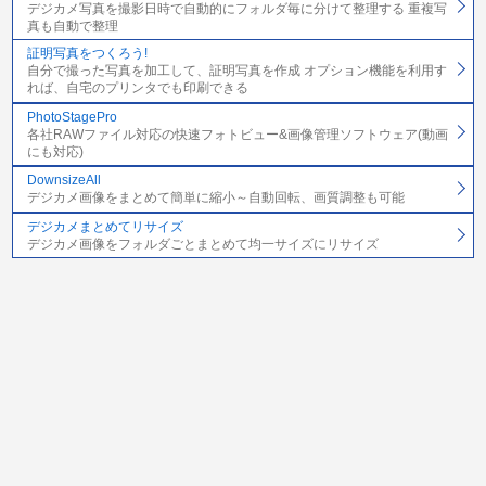
デジカメ写真を撮影日時で自動的にフォルダ毎に分けて整理する 重複写
真も自動で整理
証明写真をつくろう!
自分で撮った写真を加工して、証明写真を作成 オプション機能を利用す
れば、自宅のプリンタでも印刷できる
PhotoStagePro
各社RAWファイル対応の快速フォトビュー&画像管理ソフトウェア(動画
にも対応)
DownsizeAll
デジカメ画像をまとめて簡単に縮小～自動回転、画質調整も可能
デジカメまとめてリサイズ
デジカメ画像をフォルダごとまとめて均一サイズにリサイズ