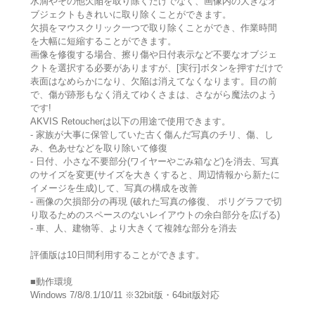
水滴やその他欠陥を取り除くだけでなく、画像内の大きなオ
ブジェクトもきれいに取り除くことができます。
欠損をマウスクリック一つで取り除くことができ、作業時間
を大幅に短縮することができます。
画像を修復する場合、擦り傷や日付表示など不要なオブジェ
クトを選択する必要がありますが、[実行]ボタンを押すだけで
表面はなめらかになり、欠陥は消えてなくなります。目の前
で、傷が跡形もなく消えてゆくさまは、さながら魔法のよう
です!
AKVIS Retoucherは以下の用途で使用できます。
- 家族が大事に保管していた古く傷んだ写真のチリ、傷、し
み、色あせなどを取り除いて修復
- 日付、小さな不要部分(ワイヤーやごみ箱など)を消去、写真
のサイズを変更(サイズを大きくすると、周辺情報から新たに
イメージを生成)して、写真の構成を改善
- 画像の欠損部分の再現 (破れた写真の修復、 ポリグラフで切
り取るためのスペースのないレイアウトの余白部分を広げる)
- 車、人、建物等、より大きくて複雑な部分を消去
評価版は10日間利用することができます。
■動作環境
Windows 7/8/8.1/10/11 ※32bit版・64bit版対応