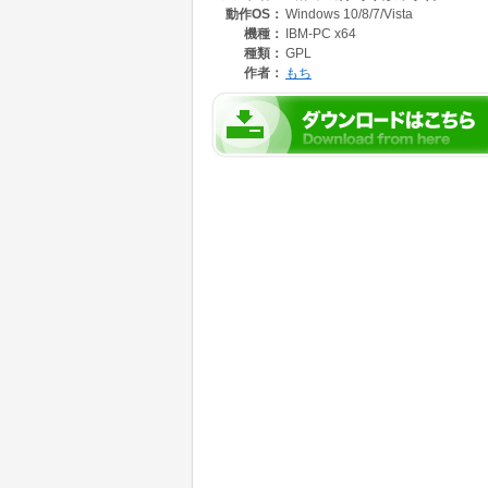
動作OS：
Windows 10/8/7/Vista
・画像の縦横比維持の切替
機種：
IBM-PC x64
種類：
GPL
作者：
もち