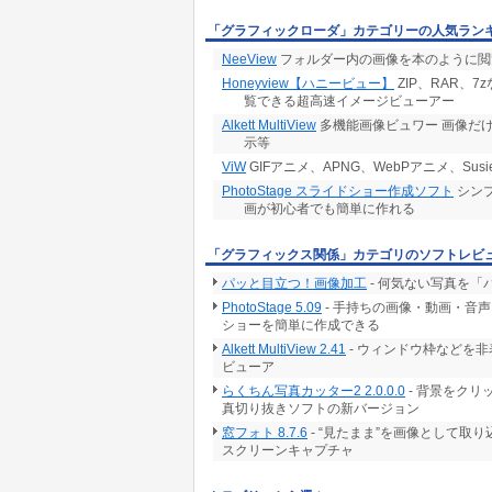
「グラフィックローダ」カテゴリーの人気ラン
NeeView
フォルダー内の画像を本のように閲
Honeyview【ハニービュー】
ZIP、RAR、
覧できる超高速イメージビューアー
Alkett MultiView
多機能画像ビュワー 画像だけ
示等
ViW
GIFアニメ、APNG、WebPアニメ、Susie
PhotoStage スライドショー作成ソフト
シン
画が初心者でも簡単に作れる
「グラフィックス関係」カテゴリのソフトレビ
パッと目立つ！画像加工
- 何気ない写真を
PhotoStage 5.09
- 手持ちの画像・動画・音
ショーを簡単に作成できる
Alkett MultiView 2.41
- ウィンドウ枠などを
ビューア
らくちん写真カッター2 2.0.0.0
- 背景をク
真切り抜きソフトの新バージョン
窓フォト 8.7.6
- “見たまま”を画像として取
スクリーンキャプチャ