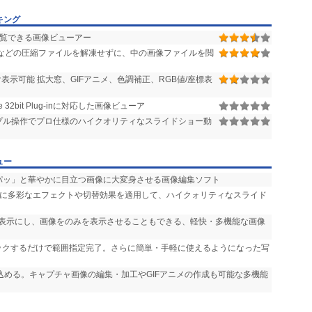
キング
覧できる画像ビューアー
7zなどの圧縮ファイルを解凍せずに、中の画像ファイルを閲
表示可能 拡大窓、GIFアニメ、色調補正、RGB値/座標表
 32bit Plug-inに対応した画像ビューア
プル操作でプロ仕様のハイクオリティなスライドショー動
ュー
「パッ」と華やかに目立つ画像に大変身させる画像編集ソフト
声に多彩なエフェクトや切替効果を適用して、ハイクォリティなスライド
非表示にし、画像をのみを表示させることもできる、軽快・多機能な画像
リックするだけで範囲指定完了。さらに簡単・手軽に使えるようになった写
り込める。キャプチャ画像の編集・加工やGIFアニメの作成も可能な多機能