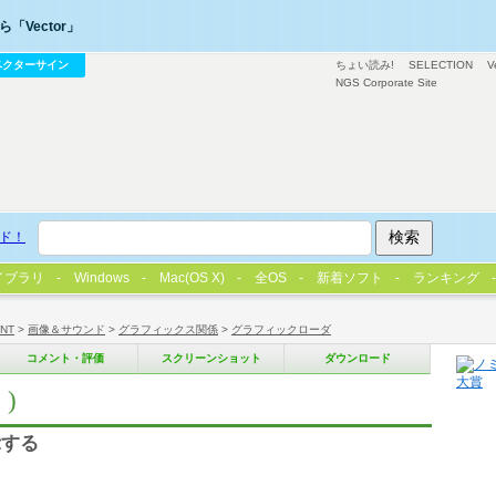
「Vector」
ベクターサイン
ちょい読み!
SELECTION
V
NGS Corporate Site
ド！
イブラリ
Windows
Mac(OS X)
全OS
新着ソフト
ランキング
/NT
>
画像＆サウンド
>
グラフィックス関係
>
グラフィックローダ
コメント・評価
スクリーンショット
ダウンロード
)
示する