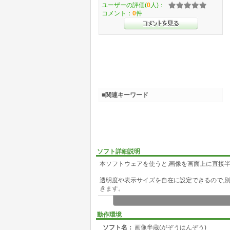
ユーザーの評価(
0
人)：
コメント：
0
件
■関連キーワード
ソフト詳細説明
本ソフトウェアを使うと,画像を画面上に直接
透明度や表示サイズを自在に設定できるので,
きます。
主な機能：
・画像の半透明表示
動作環境
・画像の最前面表示の切替
ソフト名：
画像半蔵(がぞうはんぞう)
・画像の表示サイズ変更