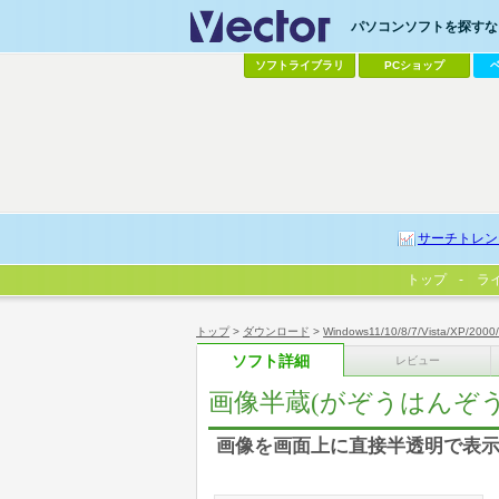
パソコンソフトを探すなら
ソフトライブラリ
PCショップ
サーチトレン
トップ
ラ
トップ
>
ダウンロード
>
Windows11/10/8/7/Vista/XP/2000
ソフト詳細
レビュー
画像半蔵(がぞうはんぞう
画像を画面上に直接半透明で表