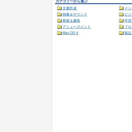
カテゴリーから選ぶ
文書作成
イン
画像＆サウンド
ビジ
家庭＆趣味
学習
アミューズメント
プロ
Mac OS X
製品