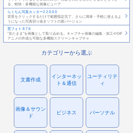
る、軽快・多機能な画像ビューア
らくちん写真カッター2 2.0.0.0
背景をクリックするだけで範囲指定完了。さらに簡単・手軽に使えるよ
うになった写真切り抜きソフトの新バージョン
窓フォト 8.7.6
“見たまま”を画像として取り込める。キャプチャ画像の編集・加工やGIF
アニメの作成も可能な多機能スクリーンキャプチャ
カテゴリーから選ぶ
インターネッ
ユーティリテ
文書作成
ト＆通信
ィ
画像＆サウン
ビジネス
パーソナル
ド