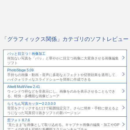
「グラフィックス関係」カテゴリのソフトレビュー
パッと目立つ！画像加工
何気ない写真を「パッ」と華やかに目立つ画像に大変身させる画像編集
ソフト
PhotoStage 5.09
手持ちの画像・動画・音声に多彩なエフェクトや切替効果を適用して、
ハイクォリティなスライドショーを簡単に作成できる
Alkett MultiView 2.41
ウィンドウ枠などを非表示にし、画像をのみを表示させることもでき
る、軽快・多機能な画像ビューア
らくちん写真カッター2 2.0.0.0
背景をクリックするだけで範囲指定完了。さらに簡単・手軽に使えるよ
うになった写真切り抜きソフトの新バージョン
窓フォト 8.7.6
“見たまま”を画像として取り込める。キャプチャ画像の編集・加工やGIF
アニメの作成も可能な多機能スクリーンキャプチャ