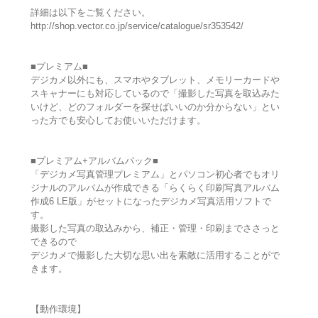
詳細は以下をご覧ください。
http://shop.vector.co.jp/service/catalogue/sr353542/
■プレミアム■
デジカメ以外にも、スマホやタブレット、メモリーカードや
スキャナーにも対応しているので「撮影した写真を取込みた
いけど、どのフォルダーを探せばいいのか分からない」とい
った方でも安心してお使いいただけます。
■プレミアム+アルバムパック■
「デジカメ写真管理プレミアム」とパソコン初心者でもオリ
ジナルのアルバムが作成できる「らくらく印刷写真アルバム
作成6 LE版」がセットになったデジカメ写真活用ソフトで
す。
撮影した写真の取込みから、補正・管理・印刷までささっと
できるので
デジカメで撮影した大切な思い出を素敵に活用することがで
きます。
【動作環境】