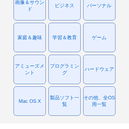
画像＆サウン
ビジネス
パーソナル
ド
家庭＆趣味
学習＆教育
ゲーム
アミューズメ
プログラミン
ハードウェア
ント
グ
製品ソフト一
その他、全OS
Mac OS X
覧
用一覧