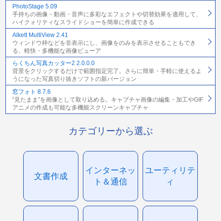
PhotoStage 5.09
手持ちの画像・動画・音声に多彩なエフェクトや切替効果を適用して、
ハイクォリティなスライドショーを簡単に作成できる
Alkett MultiView 2.41
ウィンドウ枠などを非表示にし、画像をのみを表示させることもでき
る、軽快・多機能な画像ビューア
らくちん写真カッター2 2.0.0.0
背景をクリックするだけで範囲指定完了。さらに簡単・手軽に使えるよ
うになった写真切り抜きソフトの新バージョン
窓フォト 8.7.6
“見たまま”を画像として取り込める。キャプチャ画像の編集・加工やGIF
アニメの作成も可能な多機能スクリーンキャプチャ
カテゴリーから選ぶ
インターネッ
ユーティリテ
文書作成
ト＆通信
ィ