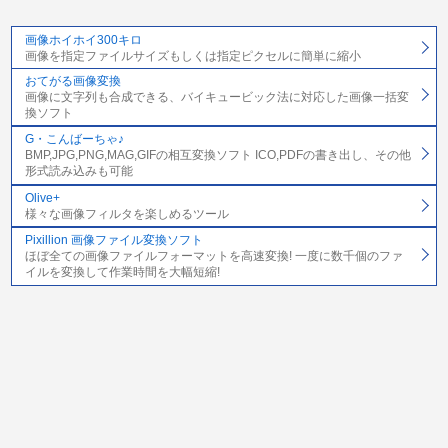
画像ホイホイ300キロ
画像を指定ファイルサイズもしくは指定ピクセルに簡単に縮小
おてがる画像変換
画像に文字列も合成できる、バイキュービック法に対応した画像一括変
換ソフト
G・こんばーちゃ♪
BMP,JPG,PNG,MAG,GIFの相互変換ソフト ICO,PDFの書き出し、その他
形式読み込みも可能
Olive+
様々な画像フィルタを楽しめるツール
Pixillion 画像ファイル変換ソフト
ほぼ全ての画像ファイルフォーマットを高速変換! 一度に数千個のファ
イルを変換して作業時間を大幅短縮!