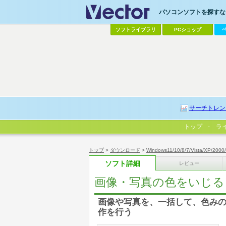
パソコンソフトを探すなら
ソフトライブラリ
PCショップ
サーチトレン
トップ
ラ
トップ
>
ダウンロード
>
Windows11/10/8/7/Vista/XP/2000
ソフト詳細
レビュー
画像・写真の色をいじる
画像や写真を、一括して、色み
作を行う