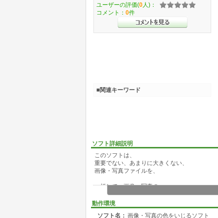
ユーザーの評価(
0
人)：
コメント：
0
件
■関連キーワード
ソフト詳細説明
このソフトは、
重要でない、あまりに大きくない、
画像・写真ファイルを、
一括して、画像・写真の
●色みの変更
●色合いの変更
動作環境
●原色の交換
ソフト名：
画像・写真の色をいじるソフト
●モノクロ化