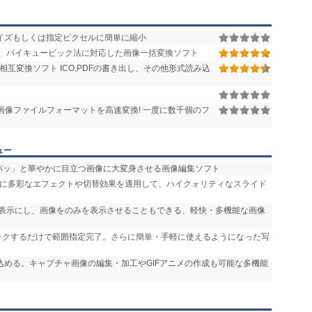
イズもしくは指定ピクセルに簡単に縮小
、バイキュービック法に対応した画像一括変換ソフト
GIFの相互変換ソフト ICO,PDFの書き出し、その他形式読み込
画像ファイルフォーマットを高速変換! 一度に数千個のフ
ュー
「パッ」と華やかに目立つ画像に大変身させる画像編集ソフト
声に多彩なエフェクトや切替効果を適用して、ハイクォリティなスライド
非表示にし、画像をのみを表示させることもできる、軽快・多機能な画像
リックするだけで範囲指定完了。さらに簡単・手軽に使えるようになった写
り込める。キャプチャ画像の編集・加工やGIFアニメの作成も可能な多機能