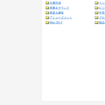
文書作成
イン
画像＆サウンド
ビジ
家庭＆趣味
学習
アミューズメント
プロ
Mac OS X
製品