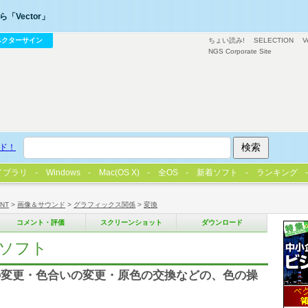
「Vector」
ベクターサイン
ちょい読み!
SELECTION
V
NGS Corporate Site
ド！
イブラリ
Windows
Mac(OS X)
全OS
新着ソフト
ランキング
/NT
>
画像＆サウンド
>
グラフィックス関係
>
変換
コメント・評価
スクリーンショット
ダウンロード
ソフト
の変更・色合いの変更・原色の交換などの、色の操