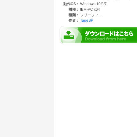
動作OS：
Windows 10/8/7
●文字の配列に変換
操作を、行う為の、
機種：
IBM-PC x64
種類：
フリーソフト
画像ファイル加工。変換・フリーソフトです。
作者：
TageSP
より詳しい説明に関しては、
http://oyk3865b.blog13.fc2.com/blog-entry-774
上記のURLのブログ記事も、
ご覧ください。