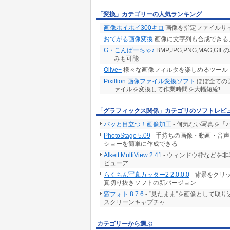
「変換」カテゴリーの人気ランキング
画像ホイホイ300キロ
画像を指定ファイルサ
おてがる画像変換
画像に文字列も合成できる
G・こんばーちゃ♪
BMP,JPG,PNG,MAG,
みも可能
Olive+
様々な画像フィルタを楽しめるツール
Pixillion 画像ファイル変換ソフト
ほぼ全ての
ァイルを変換して作業時間を大幅短縮!
「グラフィックス関係」カテゴリのソフトレビ
パッと目立つ！画像加工
- 何気ない写真を
PhotoStage 5.09
- 手持ちの画像・動画・音
ショーを簡単に作成できる
Alkett MultiView 2.41
- ウィンドウ枠などを
ビューア
らくちん写真カッター2 2.0.0.0
- 背景をク
真切り抜きソフトの新バージョン
窓フォト 8.7.6
- “見たまま”を画像として取
スクリーンキャプチャ
カテゴリーから選ぶ