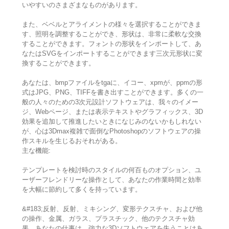
いやすいのさまざまなものがあります。
また、ベベルとアライメントの様々を選択することができま
す、照明を調整することができ、形状は、非常に柔軟な交換
することができます。フォントの形状をインポートして、あ
なたはSVGをインポートすることができます三次元形状に変
換することができます。
あなたは、bmpファイルをtgaに、イコー、xpmが、ppmの形
式はJPG、PNG、TIFFを書き出すことができます。多くの一
般の人々のための3次元設計ソフトウェアは、我々のイメー
ジ、Webページ、または表示テキストやグラフィックス、3D
効果を追加して推進したいときになじみのないかもしれない
が、心は3Dmax複雑で面倒なPhotoshopのソフトウェアの操
作スキルを生じるおそれがある。
主な機能:
テンプレートを検討時のスタイルの何百ものオプション、ユ
ーザーフレンドリーな操作として、あなたの作業時間と効率
を大幅に節約して多くを持っています。
&#183;反射、反射、ミキシング、変形テクスチャ、および他
の操作、金属、ガラス、プラスチック、他のテクスチャ効
果、あなたの仕事は、強力な3Dソフトウェアを失うことはあ