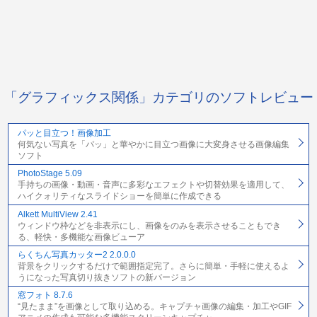
「グラフィックス関係」カテゴリのソフトレビュー
パッと目立つ！画像加工
何気ない写真を「パッ」と華やかに目立つ画像に大変身させる画像編集
ソフト
PhotoStage 5.09
手持ちの画像・動画・音声に多彩なエフェクトや切替効果を適用して、
ハイクォリティなスライドショーを簡単に作成できる
Alkett MultiView 2.41
ウィンドウ枠などを非表示にし、画像をのみを表示させることもでき
る、軽快・多機能な画像ビューア
らくちん写真カッター2 2.0.0.0
背景をクリックするだけで範囲指定完了。さらに簡単・手軽に使えるよ
うになった写真切り抜きソフトの新バージョン
窓フォト 8.7.6
“見たまま”を画像として取り込める。キャプチャ画像の編集・加工やGIF