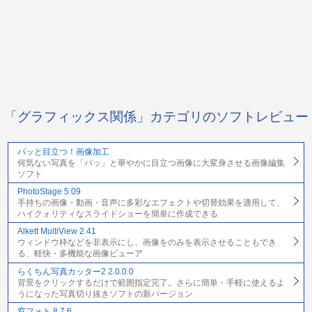
「グラフィックス関係」カテゴリのソフトレビュー
パッと目立つ！画像加工
何気ない写真を「パッ」と華やかに目立つ画像に大変身させる画像編集
ソフト
PhotoStage 5.09
手持ちの画像・動画・音声に多彩なエフェクトや切替効果を適用して、
ハイクォリティなスライドショーを簡単に作成できる
Alkett MultiView 2.41
ウィンドウ枠などを非表示にし、画像をのみを表示させることもでき
る、軽快・多機能な画像ビューア
らくちん写真カッター2 2.0.0.0
背景をクリックするだけで範囲指定完了。さらに簡単・手軽に使えるよ
うになった写真切り抜きソフトの新バージョン
窓フォト 8.7.6