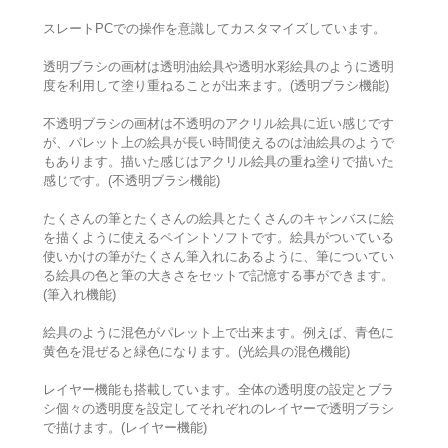
スレートPCでの操作を意識してカスタマイズしています。
透明ブラシの画材は透明油絵具や透明水彩絵具のように透明
度を利用して塗り重ねることが出来ます。(透明ブラシ機能)
不透明ブラシの画材は不透明のアクリル絵具に近い感じです
が、パレット上の絵具が長い時間使えるのは油絵具のようで
もあります。描いた感じはアクリル絵具の重ね塗りで描いた
感じです。(不透明ブラシ機能)
たくさんの筆とたくさんの絵具とたくさんのキャンバスに絵
を描くように使えるペイントソフトです。絵具がついている
使いかけの筆がたくさん筆入れにあるように、筆についてい
る絵具の色と筆の大きさをセットで記憶する事ができます。
(筆入れ機能)
絵具のように混色がパレット上で出来ます。例えば、青色に
黄色を混ぜると緑色になります。(光絵具の混色機能)
レイヤー機能も搭載しています。全体の透明度の設定とブラ
シ個々の透明度を設定してそれぞれのレイヤーで透明ブラシ
で描けます。(レイヤー機能)