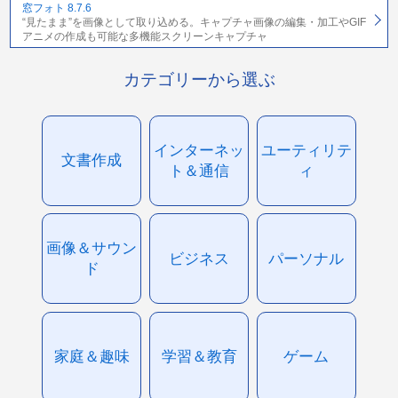
窓フォト 8.7.6
“見たまま”を画像として取り込める。キャプチャ画像の編集・加工やGIF
アニメの作成も可能な多機能スクリーンキャプチャ
カテゴリーから選ぶ
インターネッ
ユーティリテ
文書作成
ト＆通信
ィ
画像＆サウン
ビジネス
パーソナル
ド
家庭＆趣味
学習＆教育
ゲーム