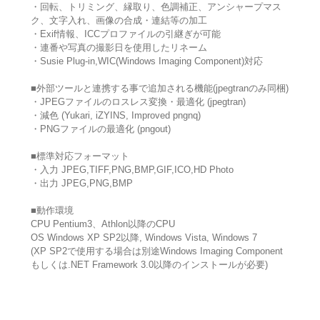
・回転、トリミング、縁取り、色調補正、アンシャープマス
ク、文字入れ、画像の合成・連結等の加工
・Exif情報、ICCプロファイルの引継ぎが可能
・連番や写真の撮影日を使用したリネーム
・Susie Plug-in,WIC(Windows Imaging Component)対応
■外部ツールと連携する事で追加される機能(jpegtranのみ同梱)
・JPEGファイルのロスレス変換・最適化 (jpegtran)
・減色 (Yukari, iZYINS, Improved pngnq)
・PNGファイルの最適化 (pngout)
■標準対応フォーマット
・入力 JPEG,TIFF,PNG,BMP,GIF,ICO,HD Photo
・出力 JPEG,PNG,BMP
■動作環境
CPU Pentium3、Athlon以降のCPU
OS Windows XP SP2以降, Windows Vista, Windows 7
(XP SP2で使用する場合は別途Windows Imaging Component
もしくは.NET Framework 3.0以降のインストールが必要)