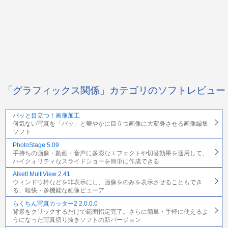
「グラフィックス関係」カテゴリのソフトレビュー
パッと目立つ！画像加工
何気ない写真を「パッ」と華やかに目立つ画像に大変身させる画像編集
ソフト
PhotoStage 5.09
手持ちの画像・動画・音声に多彩なエフェクトや切替効果を適用して、
ハイクォリティなスライドショーを簡単に作成できる
Alkett MultiView 2.41
ウィンドウ枠などを非表示にし、画像をのみを表示させることもでき
る、軽快・多機能な画像ビューア
らくちん写真カッター2 2.0.0.0
背景をクリックするだけで範囲指定完了。さらに簡単・手軽に使えるよ
うになった写真切り抜きソフトの新バージョン