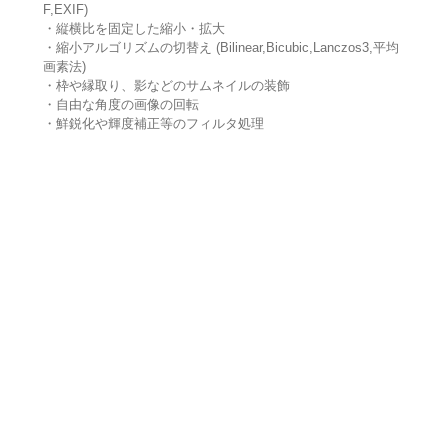
F,EXIF)
・縦横比を固定した縮小・拡大
・縮小アルゴリズムの切替え (Bilinear,Bicubic,Lanczos3,平均
画素法)
・枠や縁取り、影などのサムネイルの装飾
・自由な角度の画像の回転
・鮮鋭化や輝度補正等のフィルタ処理