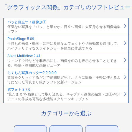
「グラフィックス関係」カテゴリのソフトレビュー
パッと目立つ！画像加工
何気ない写真を「パッ」と華やかに目立つ画像に大変身させる画像編集
ソフト
PhotoStage 5.09
手持ちの画像・動画・音声に多彩なエフェクトや切替効果を適用して、
ハイクォリティなスライドショーを簡単に作成できる
Alkett MultiView 2.41
ウィンドウ枠などを非表示にし、画像をのみを表示させることもでき
る、軽快・多機能な画像ビューア
らくちん写真カッター2 2.0.0.0
背景をクリックするだけで範囲指定完了。さらに簡単・手軽に使えるよ
うになった写真切り抜きソフトの新バージョン
窓フォト 8.7.6
“見たまま”を画像として取り込める。キャプチャ画像の編集・加工やGIF
アニメの作成も可能な多機能スクリーンキャプチャ
カテゴリーから選ぶ