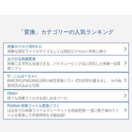
「変換」カテゴリーの人気ランキング
画像ホイホイ300キロ
画像を指定ファイルサイズもしくは指定ピクセルに簡単に縮小
おてがる画像変換
画像に文字列も合成できる、バイキュービック法に対応した画像一括変
換ソフト
G・こんばーちゃ♪
BMP,JPG,PNG,MAG,GIFの相互変換ソフト ICO,PDFの書き出し、その他
形式読み込みも可能
Olive+
様々な画像フィルタを楽しめるツール
Pixillion 画像ファイル変換ソフト
ほぼ全ての画像ファイルフォーマットを高速変換! 一度に数千個のファ
イルを変換して作業時間を大幅短縮!