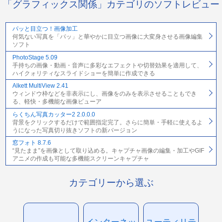
「グラフィックス関係」カテゴリのソフトレビュー
パッと目立つ！画像加工
何気ない写真を「パッ」と華やかに目立つ画像に大変身させる画像編集
ソフト
PhotoStage 5.09
手持ちの画像・動画・音声に多彩なエフェクトや切替効果を適用して、
ハイクォリティなスライドショーを簡単に作成できる
Alkett MultiView 2.41
ウィンドウ枠などを非表示にし、画像をのみを表示させることもでき
る、軽快・多機能な画像ビューア
らくちん写真カッター2 2.0.0.0
背景をクリックするだけで範囲指定完了。さらに簡単・手軽に使えるよ
うになった写真切り抜きソフトの新バージョン
窓フォト 8.7.6
“見たまま”を画像として取り込める。キャプチャ画像の編集・加工やGIF
アニメの作成も可能な多機能スクリーンキャプチャ
カテゴリーから選ぶ
インターネッ
ユーティリテ