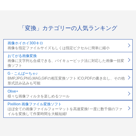
「変換」カテゴリーの人気ランキング
画像ホイホイ300キロ
画像を指定ファイルサイズもしくは指定ピクセルに簡単に縮小
おてがる画像変換
画像に文字列も合成できる、バイキュービック法に対応した画像一括変
換ソフト
G・こんばーちゃ♪
BMP,JPG,PNG,MAG,GIFの相互変換ソフト ICO,PDFの書き出し、その他
形式読み込みも可能
Olive+
様々な画像フィルタを楽しめるツール
Pixillion 画像ファイル変換ソフト
ほぼ全ての画像ファイルフォーマットを高速変換! 一度に数千個のファ
イルを変換して作業時間を大幅短縮!